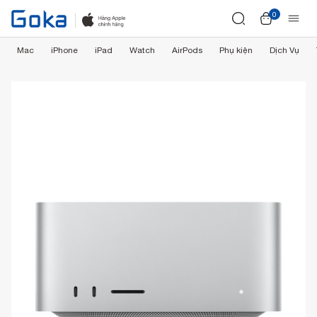
0
Mac
iPhone
iPad
Watch
AirPods
Phụ kiện
Dịch Vụ