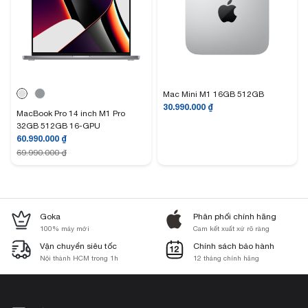
Mac Mini M1 16GB 512GB
30.990.000
₫
MacBook Pro 14 inch M1 Pro
32GB 512GB 16-GPU
60.990.000
₫
69.990.000
₫
Goka
Phân phối chính hãng
100% máy mới
Cam kết xuất xứ rõ ràng
Vận chuyển siêu tốc
Chính sách bảo hành
Nội thành HCM trong 1h
12 tháng chính hãng