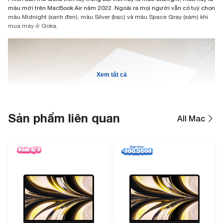
màu mới trên MacBook Air năm 2022. Ngoài ra mọi người vẫn có tuỳ chọn
màu Midnight (xanh đen), màu Silver (bạc) và màu Space Gray (xám) khi
mua máy ở Goka.
Xem tất cả
Sản phẩm liên quan
All Mac
Mình sẽ chia sẻ về thiết kế và cảm nhận nhanh khi được trên tay một chút,
chỉ biết diễn ta bằng một từ là rất đẹp! Cũng như máy vẫn giữ được giá
trị mỏng nhẹ của một chiếc MacBook Air.