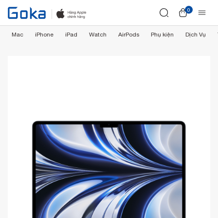
0
Mac
iPhone
iPad
Watch
AirPods
Phụ kiện
Dịch Vụ