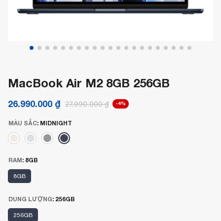
MacBook Air M2 8GB 256GB
26.990.000
₫
27.990.000
₫
-4%
MÀU SẮC
:
MIDNIGHT
RAM
:
8GB
8GB
DUNG LƯỢNG
:
256GB
256GB