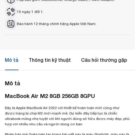
15 ngày 1 đổi 1.
Bảo hành 12 tháng chính hãng Apple Việt Nam.
Mô tả
Thông tin kỹ thuật
Câu hỏi thường gặp
Mô tả
MacBook Air M2 8GB 256GB 8GPU
Đây là Apple MacBook Air 2022 với thiết kế hoàn toàn mới cũng như
được trang bị chip M2 mới mạnh mẽ. Dự kiến đây tiếp tục là chiếc
ultrabook mỏng nhẹ tuyệt vời khi người dùng sở hữu được máy đẹp, phù
hợp với nhiều nhu cầu và người dùng cơ bản.
Phiên bản mà Goka trên tay trong bài viết này là màu Starlight, màu này là