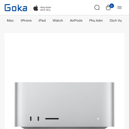
0
Mac
iPhone
iPad
Watch
AirPods
Phụ kiện
Dịch Vụ