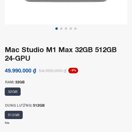
Mac Studio M1 Max 32GB 512GB
24-GPU
49.990.000
₫
54.990.000
₫
-9%
RAM
:
32GB
32GB
DUNG LƯỢNG
:
512GB
512GB
Xóa