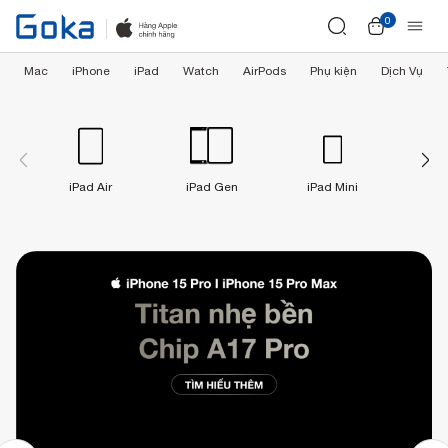
0
Mac
iPhone
iPad
Watch
AirPods
Phụ kiện
Dịch Vụ
iPad Air
iPad Gen
iPad Mini
iPad