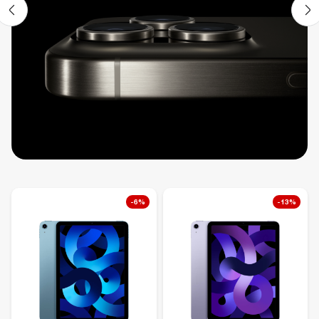
-6%
-13%