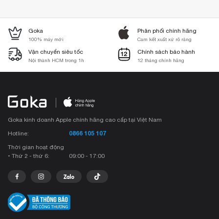
Goka
Phân phối chính hãng
100% máy mới
Cam kết xuất xứ rõ ràng
Vận chuyển siêu tốc
Chính sách bảo hành
Nội thành HCM trong 1h
12 tháng chính hãng
Goka kinh doanh Apple chính hãng cao cấp tại Việt Nam
0866 105 107
Hotline:
Thời gian hoạt động
• Thứ 2 - thứ 6:
09:00 - 17:00