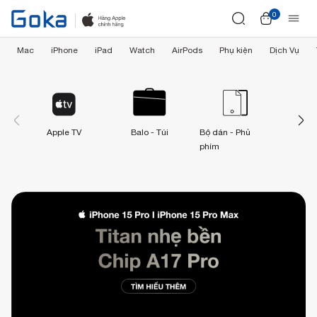
0
Mac
iPhone
iPad
Watch
AirPods
Phụ kiện
Dịch Vụ
Apple TV
Balo - Túi
Bộ dán - Phủ
Cá
phím