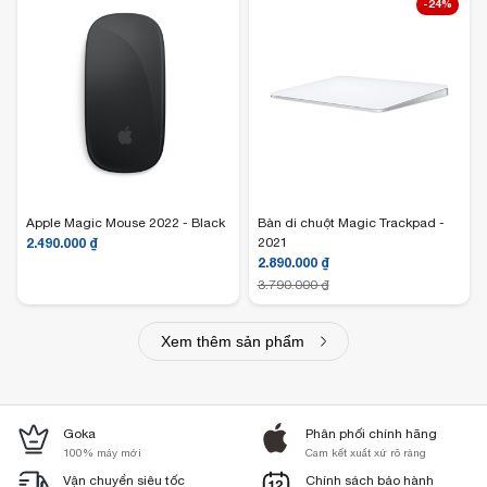
-24%
Apple Magic Mouse 2022 - Black
Bàn di chuột Magic Trackpad -
2.490.000
₫
2021
2.890.000
₫
3.790.000
₫
Xem thêm sản phẩm
Goka
Phân phối chính hãng
100% máy mới
Cam kết xuất xứ rõ ràng
Vận chuyển siêu tốc
Chính sách bảo hành