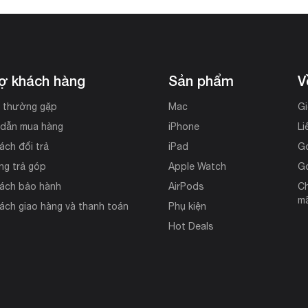
rợ khách hàng
Sản phẩm
V
i thường gặp
Mac
Gi
dẫn mua hàng
iPhone
Li
ách đổi trả
iPad
G
ng trả góp
Apple Watch
G
sách bảo hành
AirPods
Ch
mã
ách giao hàng và thanh toán
Phụ kiện
Hot Deals