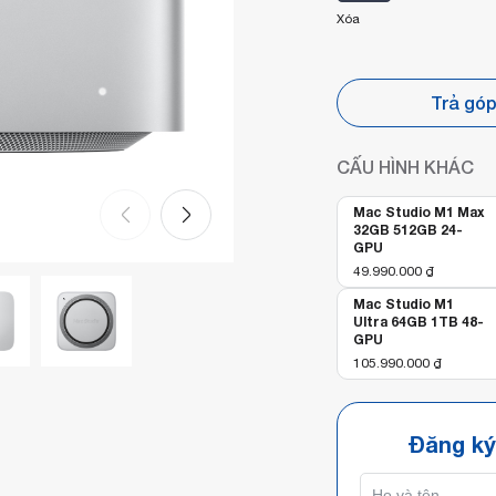
Xóa
Trả gó
CẤU HÌNH KHÁC
Mac Studio M1 Max
32GB 512GB 24-
GPU
49.990.000
₫
Mac Studio M1
Ultra 64GB 1TB 48-
GPU
105.990.000
₫
Đăng ký