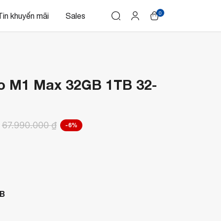
0
Tin khuyến mãi
Sales
o M1 Max 32GB 1TB 32-
67.990.000
₫
-6%
B