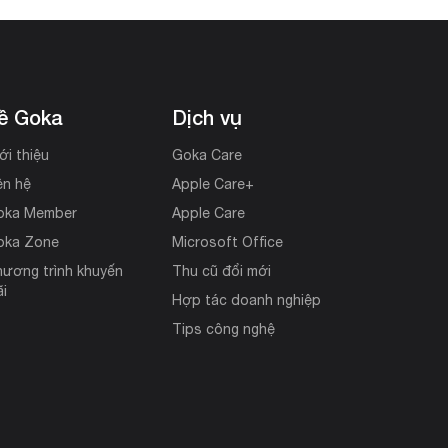
ề Goka
Dịch vụ
ới thiệu
Goka Care
ên hệ
Apple Care+
oka Member
Apple Care
oka Zone
Microsoft Office
ương trình khuyến
Thu cũ đổi mới
i
Hợp tác doanh nghiệp
Tips công nghệ