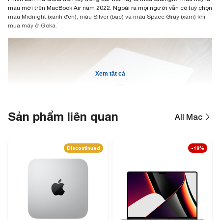
màu mới trên MacBook Air năm 2022. Ngoài ra mọi người vẫn có tuỳ chọn
màu Midnight (xanh đen), màu Silver (bạc) và màu Space Gray (xám) khi
mua máy ở Goka.
Xem tất cả
Sản phẩm liên quan
All Mac
Discontinued
-19%
Mình sẽ chia sẻ về thiết kế và cảm nhận nhanh khi được trên tay một chút,
chỉ biết diễn ta bằng một từ là rất đẹp! Cũng như máy vẫn giữ được giá
trị mỏng nhẹ của một chiếc MacBook Air.