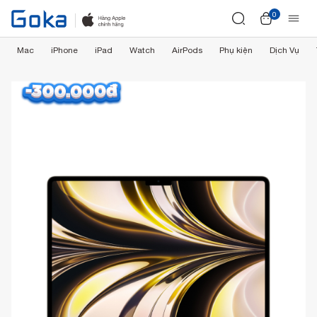
0
Mac
iPhone
iPad
Watch
AirPods
Phụ kiện
Dịch Vụ