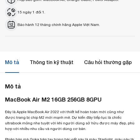
15 ngày 1 đổi 1.
Bảo hành 12 tháng chính hãng Apple Việt Nam.
Mô tả
Thông tin kỹ thuật
Câu hỏi thường gặp
Mô tả
MacBook Air M2 16GB 256GB 8GPU
Đây là Apple MacBook Air 2022 với thiết kế hoàn toàn mới cũng như
được trang bị chip M2 mới mạnh mẽ. Dự kiến đây tiếp tục là chiếc
ultrabook mỏng nhẹ tuyệt vời khi người dùng sở hữu được máy đẹp, phù
hợp với nhiều nhu cầu và người dùng cơ bản.
Phiên bản mà Goka trên tay trong bài viết này là màu Starlight, màu này là