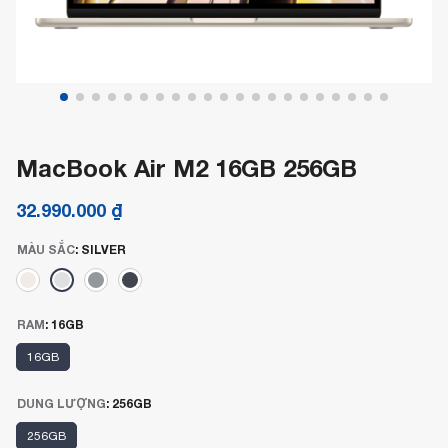
MacBook Air M2 16GB 256GB
32.990.000
₫
MÀU SẮC
:
SILVER
RAM
:
16GB
16GB
DUNG LƯỢNG
:
256GB
256GB