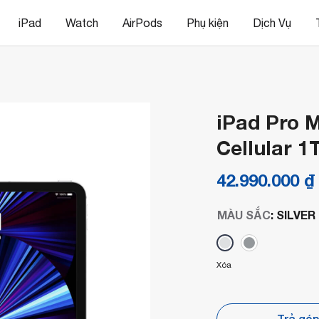
iPad
Watch
AirPods
Phụ kiện
Dịch Vụ
iPad Pro M
Cellular 1
42.990.000
₫
MÀU SẮC
:
SILVER
Xóa
Trả gó