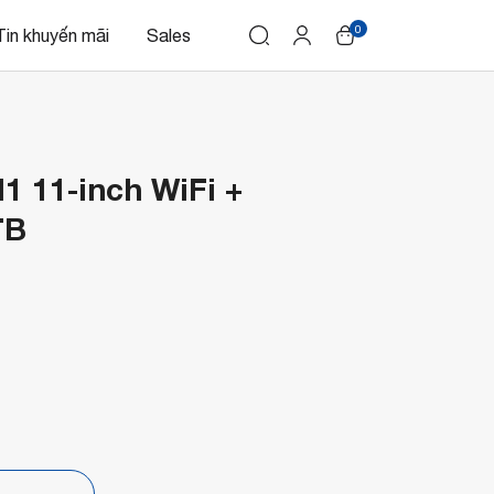
0
Tin khuyến mãi
Sales
1 11-inch WiFi +
TB
p