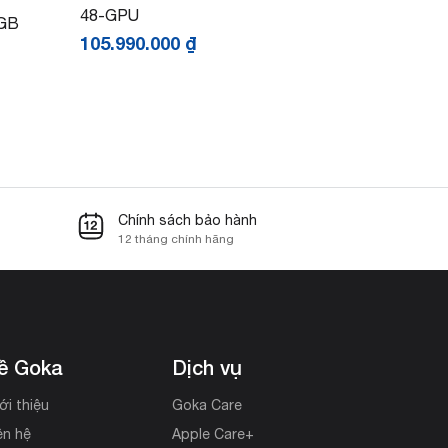
48-GPU
2GB
105.990.000
₫
Chính sách bảo hành
12 tháng chính hãng
ề Goka
Dịch vụ
ới thiệu
Goka Care
ên hệ
Apple Care+