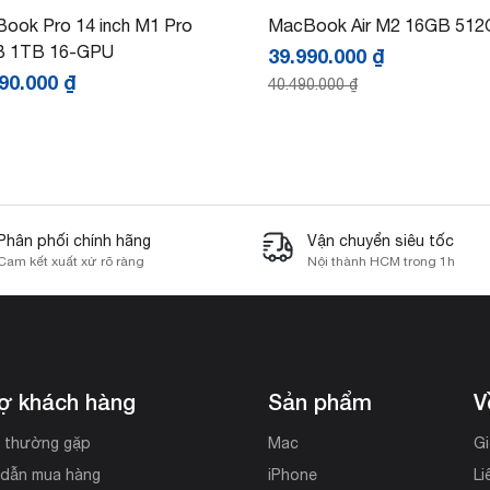
ook Pro 14 inch M1 Pro
MacBook Air M2 16GB 51
B 1TB 16-GPU
39.990.000
₫
990.000
₫
40.490.000
₫
Phân phối chính hãng
Vận chuyển siêu tốc
Cam kết xuất xứ rõ ràng
Nội thành HCM trong 1h
rợ khách hàng
Sản phẩm
V
i thường gặp
Mac
Gi
dẫn mua hàng
iPhone
Li