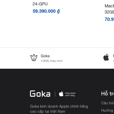
24-GPU
MacB
59.390.000
₫
32G
70.
Goka
100% máy mới
Hỗ t
Câu hỏ
Goka kinh doanh Apple chính hãng
Hướng 
cao cấp tại Việt Nam