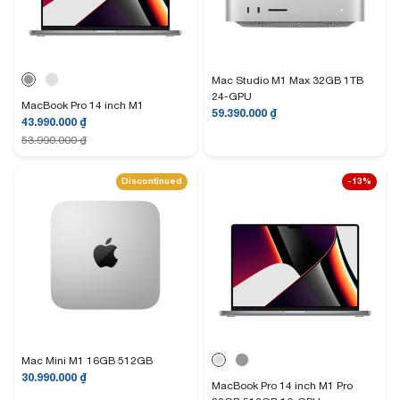
Mac Studio M1 Max 32GB 1TB
24-GPU
MacBook Pro 14 inch M1
59.390.000
₫
43.990.000
₫
53.990.000
₫
Discontinued
-13%
Mac Mini M1 16GB 512GB
30.990.000
₫
MacBook Pro 14 inch M1 Pro