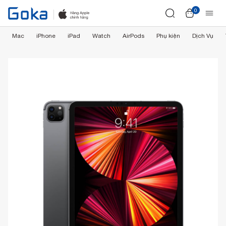
0
Mac
iPhone
iPad
Watch
AirPods
Phụ kiện
Dịch Vụ