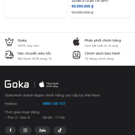
32GB 512GB 16-GPU
60.990.000
₫
69.990.000
₫
Goka
Phân phối chính hãng
100% máy mới
Cam kết xuất xứ rõ ràng
Vận chuyển siêu tốc
Chính sách bảo hành
Nội thành HCM trong 1h
12 tháng chính hãng
Goka kinh doanh Apple chính hãng cao cấp tại Việt Nam
0866 105 107
Hotline:
Thời gian hoạt động
• Thứ 2 - thứ 6:
09:00 - 17:00