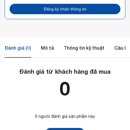
Đăng ký nhận thông tin
Đánh giá (0)
Mô tả
Thông tin kỹ thuật
Câu hỏ
Đánh giá từ khách hàng đã mua
0
0 người đánh giá sản phẩm này