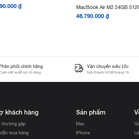
990.000
₫
MacBook Air M2 24GB 51
48.790.000
₫
Phân phối chính hãng
Vận chuyển siêu tốc
Cam kết xuất xứ rõ ràng
Nội thành HCM trong 1h
rợ khách hàng
Sản phẩm
V
i thường gặp
Mac
Gi
dẫn mua hàng
iPhone
Li