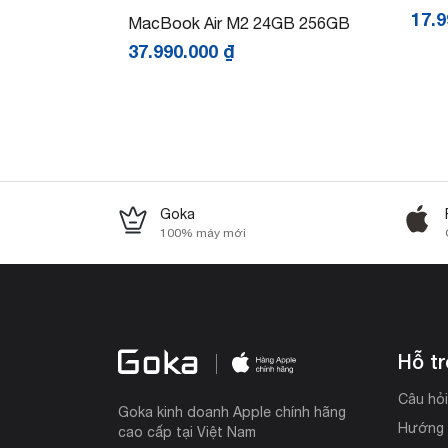
17.
MacBook Air M2 24GB 256GB
37.990.000
₫
Goka
100% máy mới
Hỗ t
Câu hỏ
Goka kinh doanh Apple chính hãng
Hướng 
cao cấp tại Việt Nam