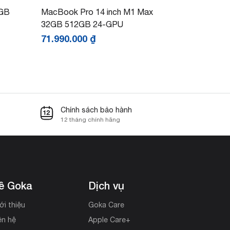
2GB
MacBook Pro 14 inch M1 Max
32GB 512GB 24-GPU
71.990.000
₫
Chính sách bảo hành
12 tháng chính hãng
ề Goka
Dịch vụ
ới thiệu
Goka Care
ên hệ
Apple Care+