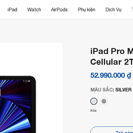
iPad
Watch
AirPods
Phụ kiện
Dịch Vụ
iPad Pro M
Cellular 2
52.990.000
₫
MÀU SẮC
:
SILVER
Xóa
Trả gó