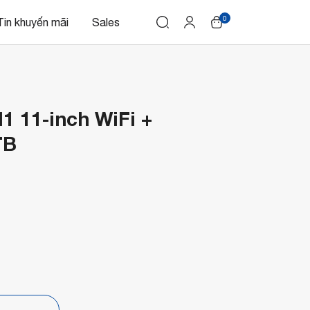
0
Tin khuyến mãi
Sales
1 11-inch WiFi +
TB
p