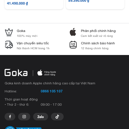
59.390.000
₫
41.490.000
₫
Goka
Phân phối chính hãng
100% máy mới
Cam kết xuất xứ rõ ràng
Vận chuyển siêu tốc
Chính sách bảo hành
Nội thành HCM trong 1h
12 tháng chính hãng
Goka kinh doanh Apple chính hãng cao cấp tại Việt Nam
0866 105 107
Hotline:
Thời gian hoạt động
• Thứ 2 - thứ 6:
09:00 - 17:00