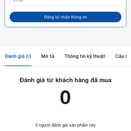
Đăng ký nhận thông tin
Đánh giá (0)
Mô tả
Thông tin kỹ thuật
Câu hỏ
Đánh giá từ khách hàng đã mua
0
0 người đánh giá sản phẩm này