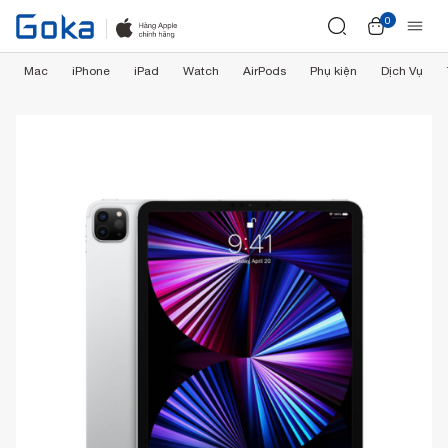
0
Mac
iPhone
iPad
Watch
AirPods
Phụ kiện
Dịch Vụ