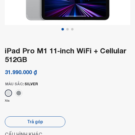
iPad Pro M1 11-inch WiFi + Cellular
512GB
31.990.000
₫
MÀU SẮC
:
SILVER
Xóa
Trả góp
CẤU HÌNH KHÁC