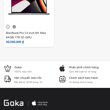
MacBook Pro 14 inch M1 Max
64GB 1TB 32-GPU
92.590.000
₫
Goka
Phân phối chính hãng
100% máy mới
Cam kết xuất xứ rõ ràng
Vận chuyển siêu tốc
Chính sách bảo hành
Nội thành HCM trong 1h
12 tháng chính hãng