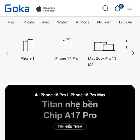
0
Mac
iPhone
iPad
Watch
AirPods
Phụ kiện
Dịch Vụ
MacBook
M2
iPhone 14
iPhone 14 Pro
MacBook Pro 13
M2