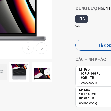
DUNG LƯỢNG
:
1T
1TB
Xóa
Trả gó
CẤU HÌNH KHÁC
M1 Pro
10CPU-16GPU
16GB 1TB
49.990.000
₫
M1 Max
10CPU-32GPU
32GB 1TB
80.990.000
₫