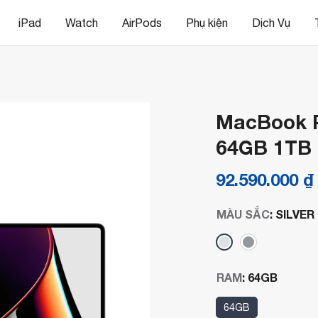
iPad
Watch
AirPods
Phụ kiện
Dịch Vụ
MacBook P
64GB 1TB
92.590.000
₫
MÀU SẮC
:
SILVER
RAM
:
64GB
64GB