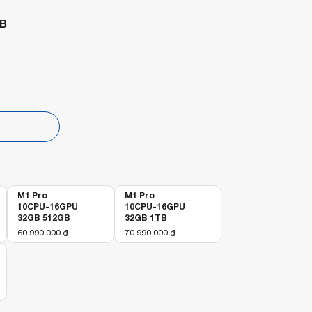
B
p
M1 Pro
M1 Pro
10CPU-16GPU
10CPU-16GPU
32GB 512GB
32GB 1TB
60.990.000
₫
70.990.000
₫