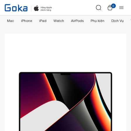
0
Mac
iPhone
iPad
Watch
AirPods
Phụ kiện
Dịch Vụ