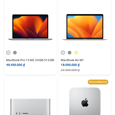
thế hệ thứ 3, khe thẻ SD, cổng HDMI thay vì chỉ đơn thuần là USB-C như
trước đây. Ngoài ra MacBook Pro 14” và 16” trang bị con chip M1 Pro và
M1 Max cho hiệu năng cực kỳ vượt trội để giải quyết cho các nhu cầu làm
việc chuyên nghiệp.
Màn hình và thiết kế bên ngoài
MacBook Pro 13 M2 24GB 512GB
MacBook Air M1
46.490.000
₫
18.990.000
₫
24.990.000
₫
Discontinued
Về phần màn hình, MacBook Pro 14″ có viền màn hình mỏng hơn trước
60% và cân đối ở các cạnh. Vị trí camera FaceTime thì được nằm trong
phần notch, điều này cũng tạo cho MacBook Pro một nét đặt trưng riêng.