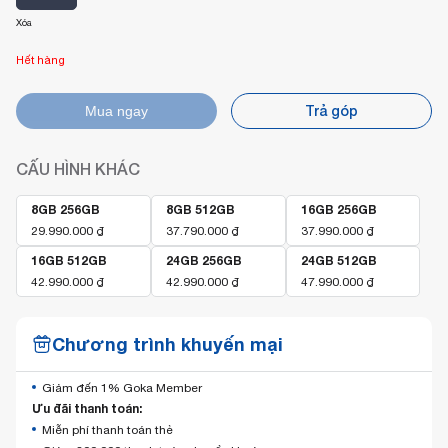
Xóa
Hết hàng
Trả góp
Mua ngay
CẤU HÌNH KHÁC
8GB 256GB
8GB 512GB
16GB 256GB
29.990.000
₫
37.790.000
₫
37.990.000
₫
16GB 512GB
24GB 256GB
24GB 512GB
42.990.000
₫
42.990.000
₫
47.990.000
₫
Chương trình khuyến mại
Giảm đến 1% Goka Member
Ưu đãi thanh toán:
Miễn phí thanh toán thẻ