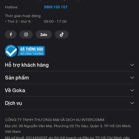
Nam thì MacBook Air 15 inch M2 sẽ có giá từ 32.999.000đ.
0866 105 107
Hotline:
Thời gian hoạt động
• Thứ 2 - thứ 6:
09:00 - 17:00
Hỗ trợ khách hàng
Sản phẩm
Về Goka
Dịch vụ
CÔNG TY TNHH THƯƠNG MẠI VÀ DỊCH VỤ INTERCOMM
Địa chỉ: 36 Nguyễn Văn Mai, Phường Võ Thị Sáu, Quận 3, TP. Hồ Chí Minh,
Việt Nam
Mã số thuế: 0314454597 do Sở Kế hoạch và Đầu tư TP. Hồ Chí Minh cấp