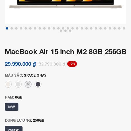
MacBook Air 15 inch M2 8GB 256GB
29.990.000
₫
32.790.000
₫
-9%
MÀU SẮC
:
SPACE GRAY
RAM
:
8GB
8GB
DUNG LƯỢNG
:
256GB
256GB