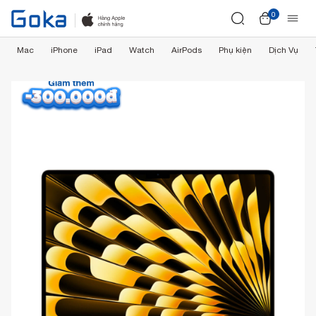
0
Mac
iPhone
iPad
Watch
AirPods
Phụ kiện
Dịch Vụ