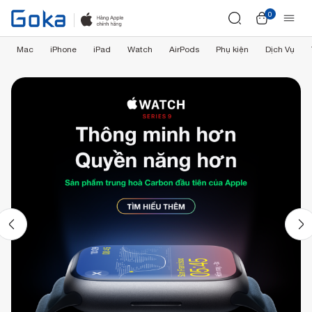
0
Mac
iPhone
iPad
Watch
AirPods
Phụ kiện
Dịch Vụ