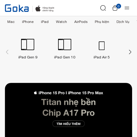
0
Mac
iPhone
iPad
Watch
AirPods
Phụ kiện
Dịch Vụ
iPad Gen 9
iPad Gen 10
iPad Air 5
iPad