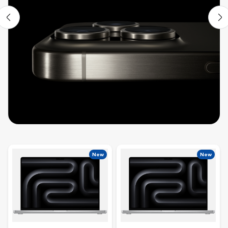
New
New