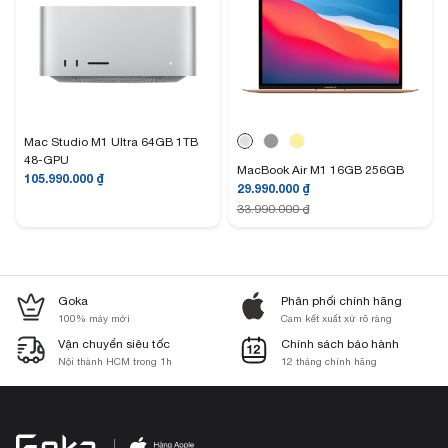
Mac Studio M1 Ultra 64GB 1TB
48-GPU
MacBook Air M1 16GB 256GB
105.990.000
₫
29.990.000
₫
33.990.000
₫
Goka
Phân phối chính hãng
100% máy mới
Cam kết xuất xứ rõ ràng
Vận chuyển siêu tốc
Chính sách bảo hành
Nội thành HCM trong 1h
12 tháng chính hãng