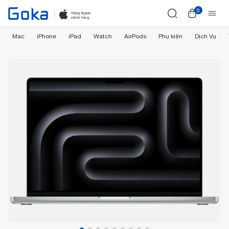
0
Mac
iPhone
iPad
Watch
AirPods
Phụ kiện
Dịch Vụ