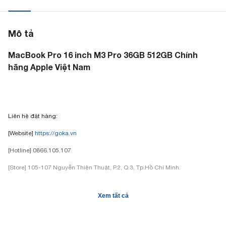
Mô tả
MacBook Pro 16 inch M3 Pro 36GB 512GB Chính
hãng Apple Việt Nam
Liên hệ đặt hàng:
[Website]
https://goka.vn
[Hotline] 0866.105.107
[Store] 105-107 Nguyễn Thiện Thuật, P.2, Q.3, Tp.Hồ Chí Minh.
Xem tất cả