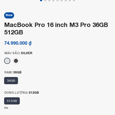
New
MacBook Pro 16 inch M3 Pro 36GB
512GB
74.990.000
₫
MÀU SẮC
:
SILVER
RAM
:
36GB
36GB
DUNG LƯỢNG
:
512GB
512GB
Xóa