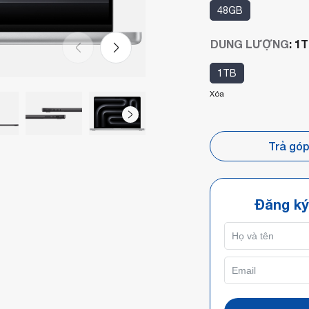
48GB
DUNG LƯỢNG
:
1T
1TB
Xóa
Trả gó
Đăng ký