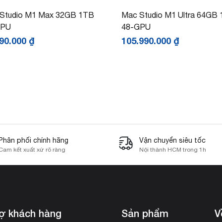
Studio M1 Max 32GB 1TB
Mac Studio M1 Ultra 64GB
GPU
48-GPU
390.000
₫
105.990.000
₫
Phân phối chính hãng
Vận chuyển siêu tốc
Cam kết xuất xứ rõ ràng
Nội thành HCM trong 1h
rợ khách hàng
Sản phẩm
V