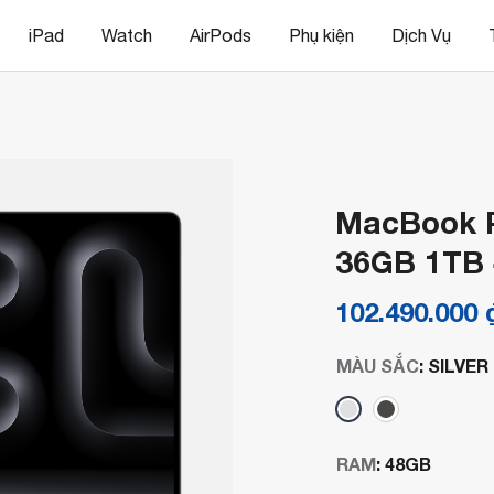
iPad
Watch
AirPods
Phụ kiện
Dịch Vụ
MacBook P
36GB 1TB
102.490.000
MÀU SẮC
:
SILVER
RAM
:
48GB