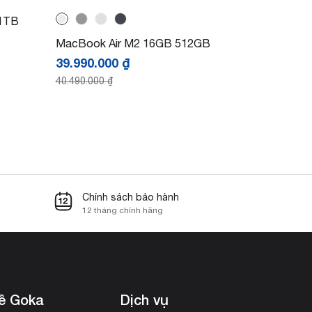
 1TB
MacBook Air M2 16GB 512GB
39.990.000
₫
40.490.000
₫
Chính sách bảo hành
12 tháng chính hãng
ề Goka
Dịch vụ