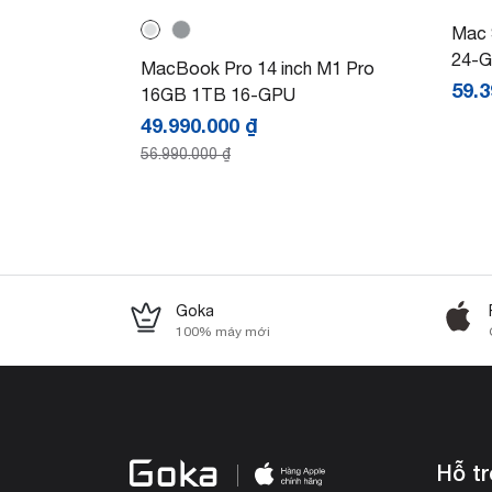
Mac 
24-
MacBook Pro 14 inch M1 Pro
59.
16GB 1TB 16-GPU
49.990.000
₫
56.990.000
₫
Goka
100% máy mới
Hỗ t