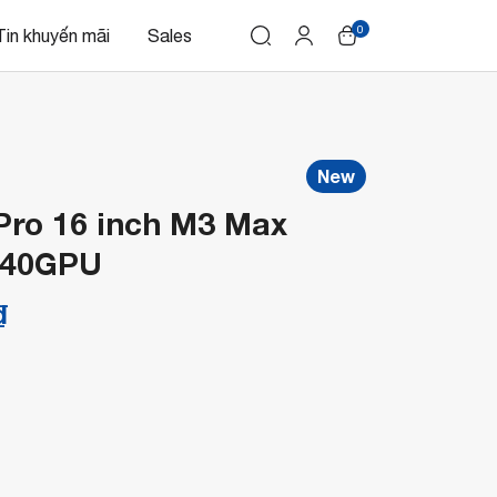
0
Tin khuyến mãi
Sales
New
ro 16 inch M3 Max
 40GPU
₫