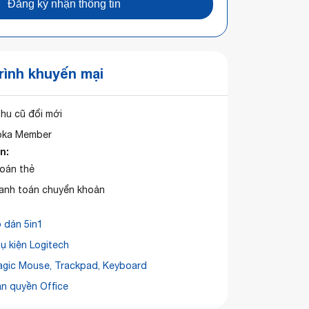
Đăng ký nhận thông tin
ình khuyến mại
thu cũ đổi mới
oka Member
n:
toán thẻ
hanh toán chuyển khoản
 dán 5in1
ụ kiện Logitech
agic Mouse, Trackpad, Keyboard
n quyền Office