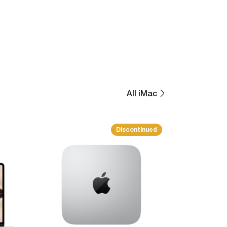
All iMac
Discontinued