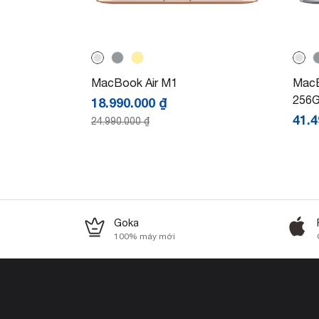
MacBook Air M1
MacB
256
18.990.000
₫
41.
24.990.000
₫
Goka
100% máy mới