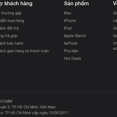
rợ khách hàng
Sản phẩm
V
i thường gặp
Mac
Gi
dẫn mua hàng
iPhone
Li
ách đổi trả
iPad
G
ng trả góp
Apple Watch
G
sách bảo hành
AirPods
Ch
mã
ách giao hàng và thanh toán
Phụ kiện
Hot Deals
ERCOMM
uận 3, TP. Hồ Chí Minh, Việt Nam
ư TP. Hồ Chí Minh cấp ngày 13/06/2017