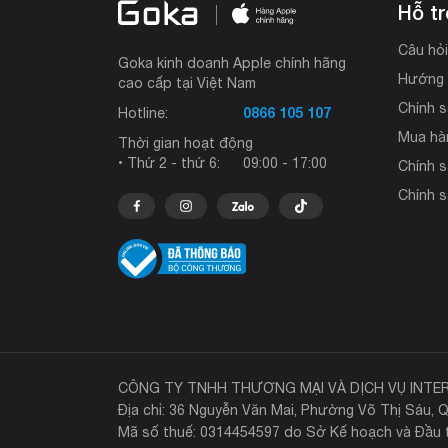
Hỗ t
Câu hỏ
Goka kinh doanh Apple chính hãng
Hướng 
cao cấp tại Việt Nam
Chính s
0866 105 107
Hotline:
Mua hà
Thời gian hoạt động
• Thứ 2 - thứ 6:
09:00 - 17:00
Chính 
Chính s
CÔNG TY TNHH THƯƠNG MẠI VÀ DỊCH VỤ INT
Địa chỉ: 36 Nguyễn Văn Mai, Phường Võ Thị Sáu, Q
Mã số thuế: 0314454597 do Sở Kế hoạch và Đầu t