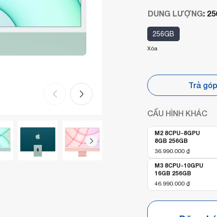
DUNG LƯỢNG
:
25
256GB
Xóa
Trả gó
CẤU HÌNH KHÁC
M2 8CPU-8GPU
8GB 256GB
36.990.000
₫
M3 8CPU-10GPU
16GB 256GB
46.990.000
₫