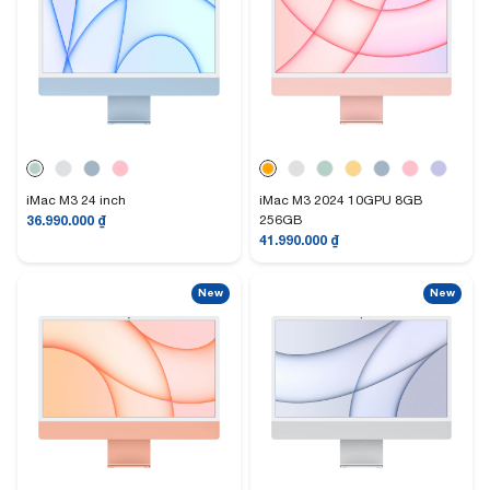
iMac M3 24 inch
iMac M3 2024 10GPU 8GB
36.990.000
₫
256GB
41.990.000
₫
New
New