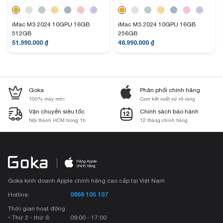
iMac M3 2024 10GPU 16GB
iMac M3 2024 10GPU 16GB
512GB
256GB
51.990.000
₫
46.990.000
₫
Goka
Phân phối chính hãng
100% máy mới
Cam kết xuất xứ rõ ràng
Vận chuyển siêu tốc
Chính sách bảo hành
Nội thành HCM trong 1h
12 tháng chính hãng
Goka kinh doanh Apple chính hãng cao cấp tại Việt Nam
0866 105 107
Hotline:
Thời gian hoạt động
• Thứ 2 - thứ 6:
09:00 - 17:00