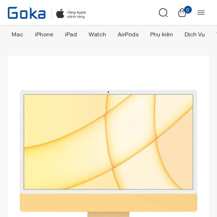
0
Mac
iPhone
iPad
Watch
AirPods
Phụ kiện
Dịch Vụ