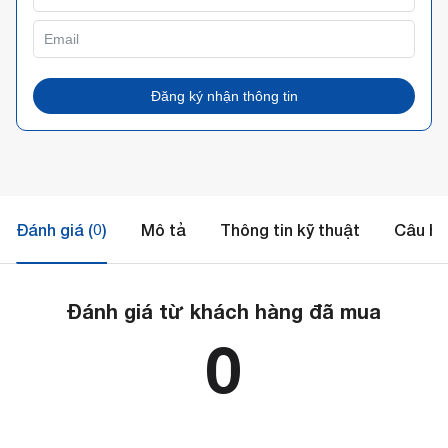
Đăng ký nhận thông tin
Đánh giá (0)
Mô tả
Thông tin kỹ thuật
Câu hỏ
Đánh giá từ khách hàng đã mua
0