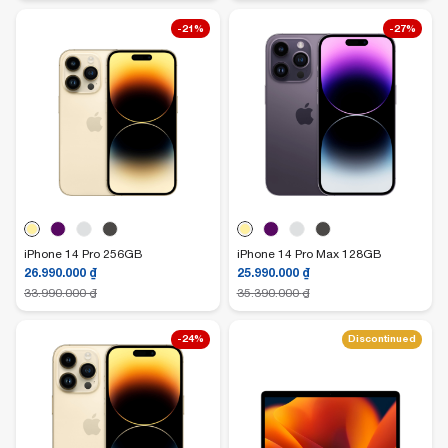
-21%
-27%
iPhone 14 Pro 256GB
iPhone 14 Pro Max 128GB
26.990.000
₫
25.990.000
₫
33.990.000
₫
35.390.000
₫
-24%
Discontinued