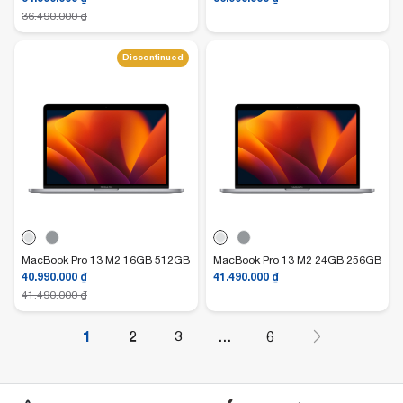
36.490.000
₫
Discontinued
MacBook Pro 13 M2 16GB 512GB
MacBook Pro 13 M2 24GB 256GB
40.990.000
₫
41.490.000
₫
41.490.000
₫
1
2
3
…
6