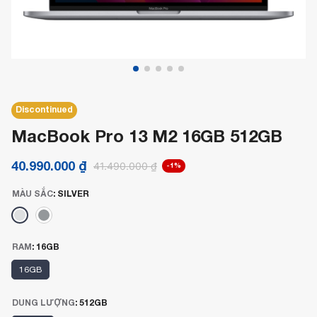
Discontinued
MacBook Pro 13 M2 16GB 512GB
40.990.000
₫
41.490.000
₫
-1%
MÀU SẮC
:
SILVER
RAM
:
16GB
16GB
DUNG LƯỢNG
:
512GB