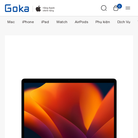
0
Mac
iPhone
iPad
Watch
AirPods
Phụ kiện
Dịch Vụ