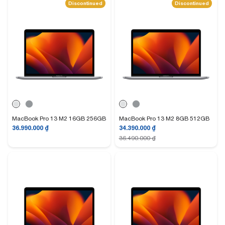
Discontinued
Discontinued
Thiết kế không thay đổi, nhưng vẫn đẹp
MacBook Pro 13 M2 16GB 256GB
MacBook Pro 13 M2 8GB 512GB
36.990.000
₫
34.390.000
₫
36.490.000
₫
Về tổng thể, các bạn có thể thấy MacBook Pro 13” M2 có thiết kế unibody
mỏng, được Apple giữ từ năm 2016 cho đến nay. Trên thực tế ở năm
2022 đây vẫn là một trong những chiếc ultrabook có thiết kế đẹp nhất và
vẫn giữ được nét hiện đại, tối giản, và đơn giản đó là… Apple MacBook
vậy thôi!