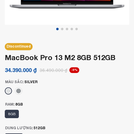
Discontinued
MacBook Pro 13 M2 8GB 512GB
34.390.000
₫
36.490.000
₫
-6%
MÀU SẮC
:
SILVER
RAM
:
8GB
8GB
DUNG LƯỢNG
:
512GB