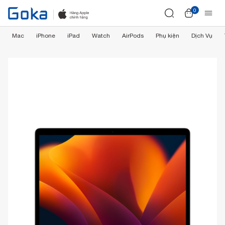
0
Mac
iPhone
iPad
Watch
AirPods
Phụ kiện
Dịch Vụ