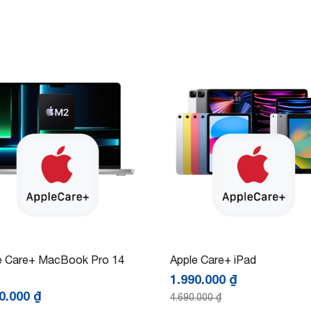
e Care+ MacBook Pro 14
Apple Care+ iPad
1.990.000
₫
90.000
₫
4.690.000
₫