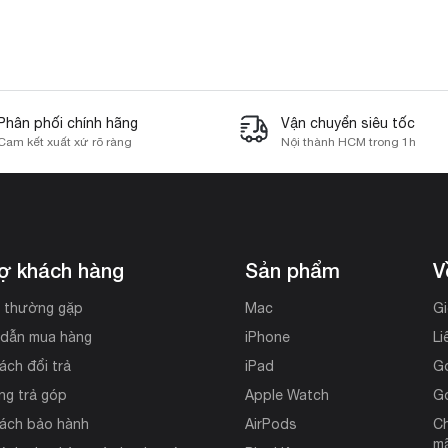
Phân phối chính hãng
Vận chuyển siêu tốc
Cam kết xuất xứ rõ ràng
Nội thành HCM trong 1h
rợ khách hàng
Sản phẩm
V
i thường gặp
Mac
Gi
dẫn mua hàng
iPhone
Li
ách đổi trả
iPad
G
ng trả góp
Apple Watch
G
sách bảo hành
AirPods
Ch
mã