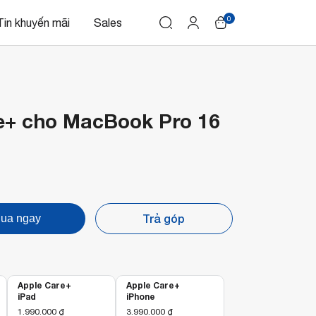
0
Tin khuyến mãi
Sales
e+ cho MacBook Pro 16
Trả góp
ua ngay
Apple Care+
Apple Care+
iPad
iPhone
1.990.000
₫
3.990.000
₫