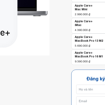
số
Apple Care+
lượng
Mac Mini
2.990.000
₫
Apple Care+
iMac
4.390.000
₫
Apple Care+
MacBook Pro 13 M2
5.690.000
₫
Apple Care+
MacBook Pro 16 M1
9.390.000
₫
Đăng ký