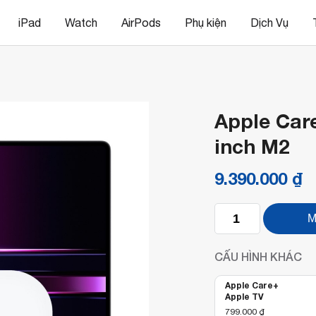
iPad
Watch
AirPods
Phụ kiện
Dịch Vụ
Apple Car
inch M2
9.390.000
₫
Apple
M
Care+
cho
MacBook
CẤU HÌNH KHÁC
Pro
16
Apple Care+
inch
Apple TV
M2
799.000
₫