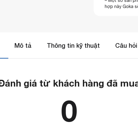
– Một số sản ph
hợp này Goka sẽ
Mô tả
Thông tin kỹ thuật
Câu hỏi
Đánh giá từ khách hàng đã mu
0