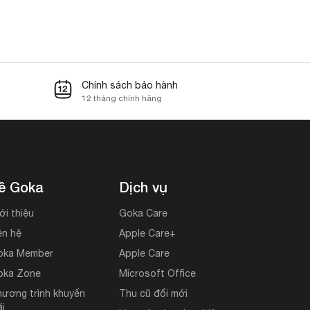
Chính sách bảo hành
12 tháng chính hãng
ề Goka
Dịch vụ
ới thiệu
Goka Care
ên hệ
Apple Care+
oka Member
Apple Care
oka Zone
Microsoft Office
ương trình khuyến
Thu cũ đổi mới
i