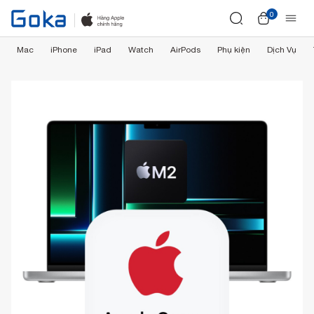
0
Mac
iPhone
iPad
Watch
AirPods
Phụ kiện
Dịch Vụ