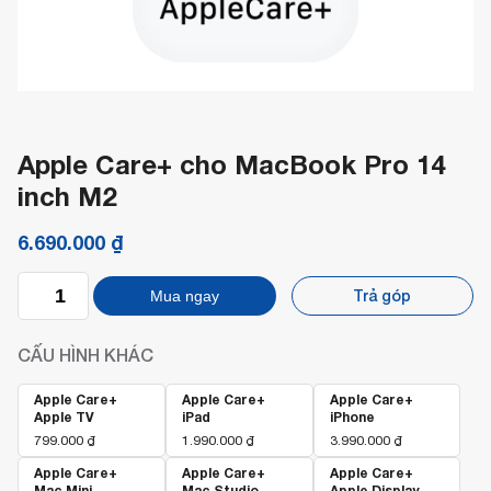
Apple Care+ cho MacBook Pro 14
inch M2
6.690.000
₫
Apple
Trả góp
Mua ngay
Care+
cho
MacBook
CẤU HÌNH KHÁC
Pro
14
inch
Apple Care+
Apple Care+
Apple Care+
Apple TV
iPad
iPhone
M2
số
799.000
₫
1.990.000
₫
3.990.000
₫
lượng
Apple Care+
Apple Care+
Apple Care+
Mac Mini
Mac Studio
Apple Display