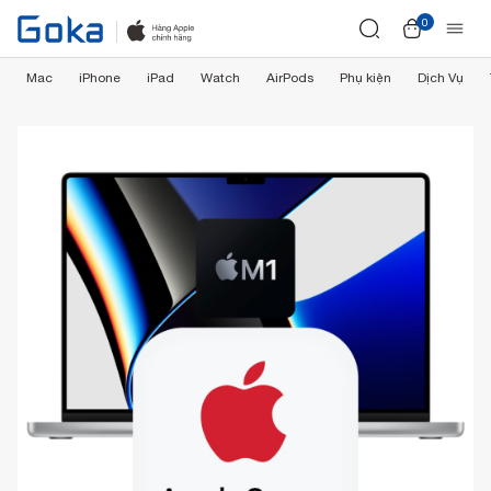
0
Mac
iPhone
iPad
Watch
AirPods
Phụ kiện
Dịch Vụ