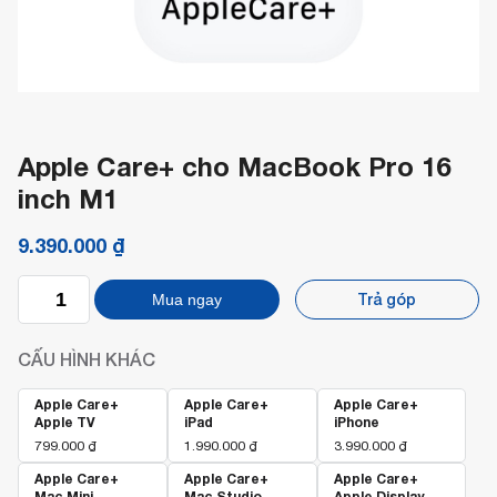
Apple Care+ cho MacBook Pro 16
inch M1
9.390.000
₫
Apple
Trả góp
Mua ngay
Care+
cho
MacBook
CẤU HÌNH KHÁC
Pro
16
inch
Apple Care+
Apple Care+
Apple Care+
Apple TV
iPad
iPhone
M1
số
799.000
₫
1.990.000
₫
3.990.000
₫
lượng
Apple Care+
Apple Care+
Apple Care+
Mac Mini
Mac Studio
Apple Display