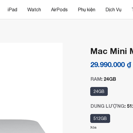
iPad
Watch
AirPods
Phụ kiện
Dịch Vụ
Mac Mini 
29.990.000
₫
RAM
:
24GB
24GB
DUNG LƯỢNG
:
51
512GB
Xóa