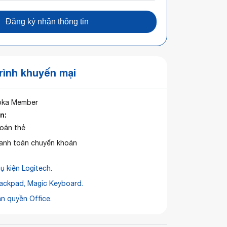
Đăng ký nhận thông tin
ình khuyến mại
oka Member
n:
toán thẻ
hanh toán chuyển khoản
ụ kiện Logitech.
ackpad, Magic Keyboard.
n quyền Office.