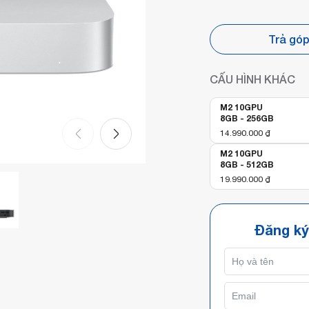
Trả gó
CẤU HÌNH KHÁC
M2 10GPU
8GB - 256GB
14.990.000
₫
M2 10GPU
8GB - 512GB
19.990.000
₫
Đăng ký