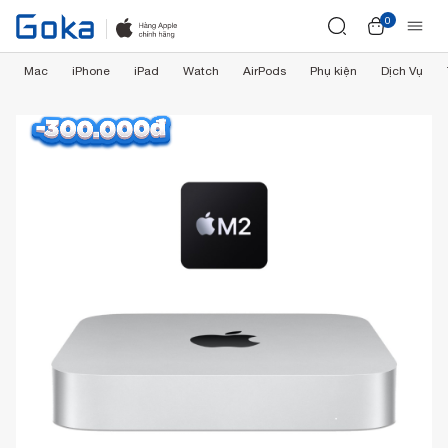
0
Mac
iPhone
iPad
Watch
AirPods
Phụ kiện
Dịch Vụ