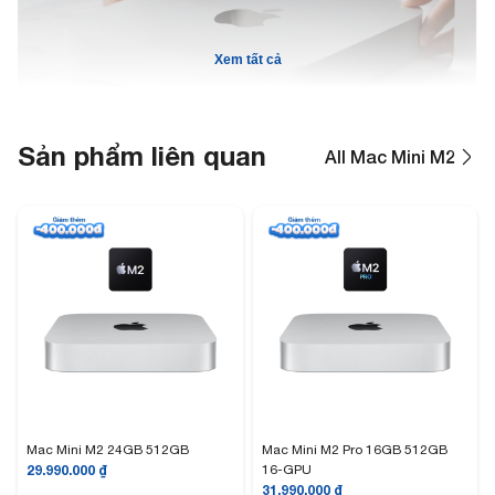
Xem tất cả
Sản phẩm liên quan
All Mac Mini M2
Mac Mini M2 và Mac Mini M2 Pro mới có thiết kế tương đồng với Mac
Mini M1. Giống với Mac Mini M1 thì Mac Mini M2 ra mắt với 1 màu duy
nhất là Bạc (Silver).
Thiết bị có kích thước W19.70 x H3.58 x D19.70 (cm). Trọng lượng chỉ
khoảng 1.18kg. Với thiết kế gọn nhẹ, người dùng có thể dễ dàng
mang đi khắp mọi nơi mà không lo gián đoạn công việc.
Mac Mini M2 2023 được tạo ra bằng chất liệu sản phẩm cao cấp, cứng
cáp, tản nhiệt tốt. Điều đó giúp tăng độ bền khi sử dụng nhiều năm
cũng là điểm cộng khá lớn cho người dùng.
Về cấu hình Mac mini M2 2023:
Đối với Mac Mini M2:
Mac Mini M2 24GB 512GB
Mac Mini M2 Pro 16GB 512GB
Có CPU 8 nhân hiệu suất cao cùng GPU 10 nhân, cho hiệu suất đáng
29.990.000
₫
16-GPU
kinh ngạc. Với bộ nhớ hợp nhất lên tới 24GB và băng thông
31.990.000
₫