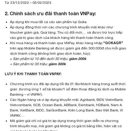
Từ 23/12/2022 – 05/02/2023
2. Chính sách ưu đãi thanh toán VNPay:
Áp dụng khi mua tất cả các sản phẩm tại Goka
Áp dụng đồng thời với các chương trình khuyến mãi khác như
Voucher giảm giá, Quà tặng, Thu cũ đổi mới,… và được trừ trực tiếp
vào giá trị giao dịch của khách hàng khi thanh toán thành công.
“GOKAQR”
Khi mua hàng và thanh toán qua VNPay, khác hàng nhập
trên app Mobile Banking sẽ được giảm giá đến 300.000đ cho mỗi giao
dịch thành công (không tính giao dịch hoàn, hủy).
giảm 200k
+
Sản phẩm từ 10 đến dưới 30 triệu:
giảm 300k
+ Sản phẩm từ 30 triệu:
LƯU Ý KHI THANH TOÁN VNPAY:
Chương trình ưu đãi áp dụng tối đa 01 lần/khách hàng trong suốt thời
gian (tương ứng 1 số tài khoản/1 số điện thoại đăng ký dịch vụ Mobile
Banking – ví VNPAY).
Các Ngân hàng và ví áp dụng khuyến mãi: Agribank, BIDV, VietinBank,
Vietcombank, SCB, Ocean Bank, ABBank, Eximbank, HDBank, Nam A
Bank, VietBank, BIDC, SaiGonBank, Kiên Long Bank, Bảo Việt Bank, Ví
VNPAY,…
Mã giảm giá chỉ có giá trị áp dụng trong thời gian diễn ra chương
trình khuyến mại, mã giảm giá không có giá trị bằng tiền, hiện vật có