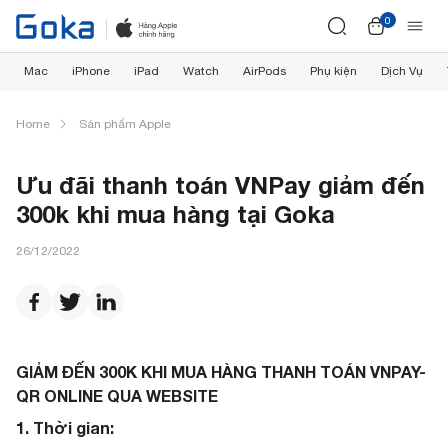
0
Mac
iPhone
iPad
Watch
AirPods
Phụ kiện
Dịch Vụ
Home
Sản phẩm Apple
Ưu đãi thanh toán VNPay giảm đến
300k khi mua hàng tại Goka
26/12/2022
GIẢM ĐẾN 300K KHI MUA HÀNG THANH TOÁN VNPAY-
QR ONLINE QUA WEBSITE
1. Thời gian: