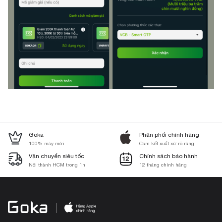
Goka
Phân phối chính hãng
100% máy mới
Cam kết xuất xứ rõ ràng
Vận chuyển siêu tốc
Chính sách bảo hành
Nội thành HCM trong 1h
12 tháng chính hãng