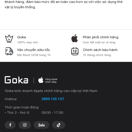
khách hàng, đảm bảo mức độ an toàn cao hơn so với việc sử dụng thẻ
vật lý truyền thống.
Goka
Phân phối chính hãng
100% máy mới
Cam kết xuất xứ rõ ràng
Vận chuyển siêu tốc
Chính sách bảo hành
Nội thành HCM trong 1h
12 tháng chính hãng
Goka kinh doanh Apple chính hãng cao cấp tại Việt Nam
0866 105 107
Hotline:
Thời gian hoạt động
• Thứ 2 - thứ 6:
09:00 - 17:00