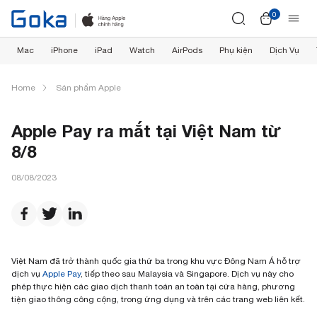
0
Mac
iPhone
iPad
Watch
AirPods
Phụ kiện
Dịch Vụ
Home
Sản phẩm Apple
Apple Pay ra mắt tại Việt Nam từ
8/8
08/08/2023
Việt Nam đã trở thành quốc gia thứ ba trong khu vực Đông Nam Á hỗ trợ
dịch vụ
Apple Pay
, tiếp theo sau Malaysia và Singapore. Dịch vụ này cho
phép thực hiện các giao dịch thanh toán an toàn tại cửa hàng, phương
tiện giao thông công cộng, trong ứng dụng và trên các trang web liên kết.