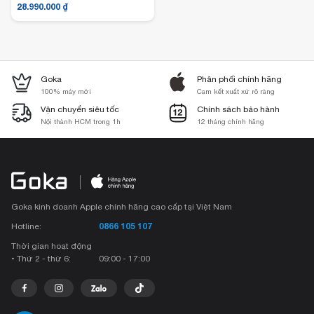
28.990.000
₫
Goka
Phân phối chính hãng
100% máy mới
Cam kết xuất xứ rõ ràng
Vận chuyển siêu tốc
Chính sách bảo hành
Nội thành HCM trong 1h
12 tháng chính hãng
Goka kinh doanh Apple chính hãng cao cấp tại Việt Nam
0866 105 107
Hotline:
Thời gian hoạt động
• Thứ 2 - thứ 6:
09:00 - 17:00