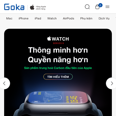
0
Mac
iPhone
iPad
Watch
AirPods
Phụ kiện
Dịch Vụ