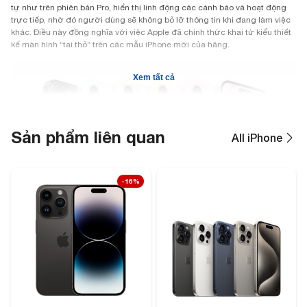
tự như trên phiên bản Pro, hiển thị linh động các cảnh báo và hoạt động
trực tiếp, nhờ đó người dùng sẽ không bỏ lỡ thông tin khi đang làm việc
khác. Điều này đồng nghĩa với việc Apple đã chính thức khai tử kiểu thiết
kế màn hình “tai thỏ” trên các mẫu iPhone mới của hãng.
Xem tất cả
Sản phẩm liên quan
All iPhone
-16%
Thiết kế iPhone 15 Plus được đánh giá rất sáng tạo khi sử dụng mặt lưng
kính được pha màu xuyên suốt toàn bộ chất liệu. Quy trình trao đổi ion kép