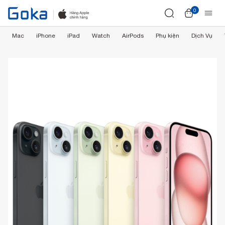
0
Mac
iPhone
iPad
Watch
AirPods
Phụ kiện
Dịch Vụ