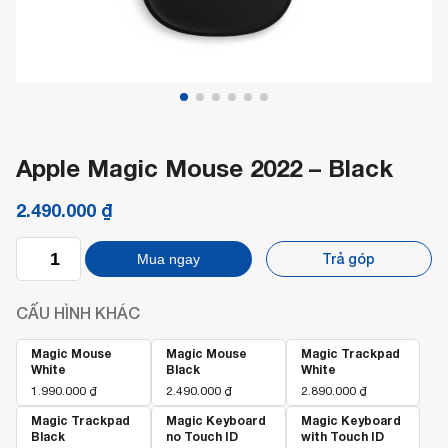
Apple Magic Mouse 2022 – Black
2.490.000
₫
Apple
Trả góp
Mua ngay
Magic
Mouse
2022
CẤU HÌNH KHÁC
-
Black
số
Magic Mouse
Magic Mouse
Magic Trackpad
White
Black
White
lượng
1.990.000
₫
2.490.000
₫
2.890.000
₫
Magic Trackpad
Magic Keyboard
Magic Keyboard
Black
no Touch ID
with Touch ID