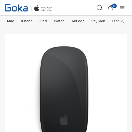
0
Mac
iPhone
iPad
Watch
AirPods
Phụ kiện
Dịch Vụ