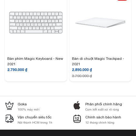
Bàn phím Magic Keyboard - New
Bàn di chuột Magic Trackpad -
2021
2021
2.790.000
₫
2.890.000
₫
3.790.000
₫
Goka
Phân phối chính hãng
100% máy mới
Cam kết xuất xứ rõ ràng
Vận chuyển siêu tốc
Chính sách bảo hành
Nội thành HCM trong 1h
12 tháng chính hãng