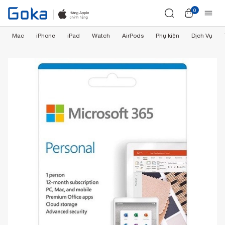
0
Mac
iPhone
iPad
Watch
AirPods
Phụ kiện
Dịch Vụ