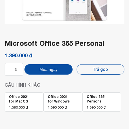
Microsoft Office 365 Personal
1.390.000
₫
Microsoft
Trả góp
Mua ngay
Office
365
Personal
CẤU HÌNH KHÁC
số
lượng
Office 2021
Office 2021
Office 365
for MacOS
for Windows
Personal
1.390.000
₫
1.390.000
₫
1.390.000
₫