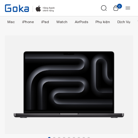
0
Mac
iPhone
iPad
Watch
AirPods
Phụ kiện
Dịch Vụ