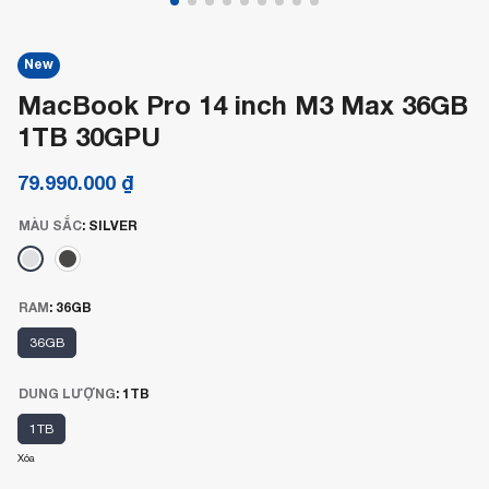
New
MacBook Pro 14 inch M3 Max 36GB
1TB 30GPU
79.990.000
₫
MÀU SẮC
:
SILVER
RAM
:
36GB
36GB
DUNG LƯỢNG
:
1TB
1TB
Xóa