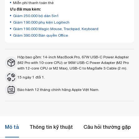
Miễn phí thanh toán thẻ
Ưu đãi mua kèm:
Giảm 250.000 bộ dán 5in1
Giảm 190.000 phụ kiện Logitech
Giảm 190.000 Magic Mouse, Trackpad, Keyboard
Giảm 390.000 Bản quyền Office
Hộp bao gồm: 14-inch MacBook Pro, 67W USB-C Power Adapter
(M2 Pro with 10-core CPU) or 96W USB-C Power Adapter (M2 Pro
with 12-core CPU or M2 Max), USB-C to MagSafe 3 Cable (2 m).
15 ngày 1 đổi 1.
Bảo hành 12 tháng chính hãng Apple Việt Nam.
Mô tả
Thông tin kỹ thuật
Câu hỏi thường gặp