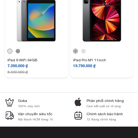
có trên iPadOS 16.
Hiệu năng tuyệt vời bứt phá mọi giới hạn
Bộ vi xử lý con chip M2 của iPad Pro M2 có tận 8 lõi CPU và 10 lõi GPU
giúp mang lại hiệu suất vượt trội hơn so với thế hệ Apple iPad Pro M1
trước đó. Theo Apple, M2 có có hiệu suất nhanh hơn 15% và khả năng xử
lý đồ họa tốt hơn 35% đối với M1. Vậy nên người dùng có thể an tâm sử
dụng máy tính bảng để dùng cho hầu hết mọi tác vụ kể cả đồ họa nâng
cao 3D.
iPad 9 WiFi 64GB
iPad Pro M1 11inch
7.390.000
₫
19.790.000
₫
Máy tính bảng này có tới 8GB RAM nên phần lớn những tác vụ đa nhiệm
8.390.000
₫
thì iPad Pro M2 đều có thể xử lý dễ dàng. Ngoài ra bộ nhớ RAM lớn còn
hỗ trợ tốt cho việc chơi những tựa game có đồ họa cao. Ngoài ra,
iPad
Pro M2 còn được hỗ trợ hệ điều hành iPadOS 16 mang lại giao diện đẹp
mắt và nhiều tùy chọn cài đặt về giao hiện hay nâng cao khả năng bảo
mật.
Goka
Phân phối chính hãng
100% máy mới
Cam kết xuất xứ rõ ràng
Bên cạnh đó,
iPad Pro M2
còn được hỗ trợ đầy đủ các công nghệ màn
Vận chuyển siêu tốc
Chính sách bảo hành
hình như: Dải màu rộng P3, True Tone và ProMotion, chắc hẳn đây là tất cả
Nội thành HCM trong 1h
12 tháng chính hãng
tính năng mà mọi nhà thiết kế chuyên nghiệp cực kỳ quan tâm và yêu
thích, bởi giúp người dùng có thể sử dụng iPad như một thiết bị để tham
chiếu màu sắc sau khi thiết kế, làm việc trên máy tính bảng cũng sẽ cảm