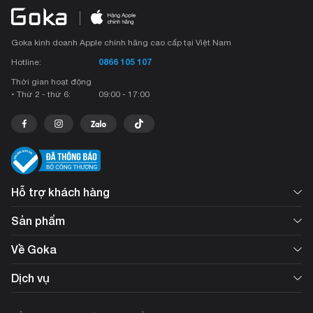
thấy an tâm hơn mà không sợ bị sai lệch về màu sắc quá nhiều.
Apple còn chú trọng camera của iPad Pro M2 bằng việc trang bị bộ đôi
Goka kinh doanh Apple chính hãng cao cấp tại Việt Nam
camera cảm biến chính có độ phân giải 12 MP và camera phụ 10 MP.
0866 105 107
Hotline:
Thời gian hoạt động
Xem thêm sản phẩm tại:
https://goka.vn/ipad-pro-m2-129-inch-wifi-
• Thứ 2 - thứ 6:
09:00 - 17:00
256gb/
Hỗ trợ khách hàng
Sản phẩm
Về Goka
Dịch vụ