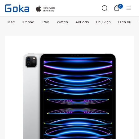
0
Mac
iPhone
iPad
Watch
AirPods
Phụ kiện
Dịch Vụ