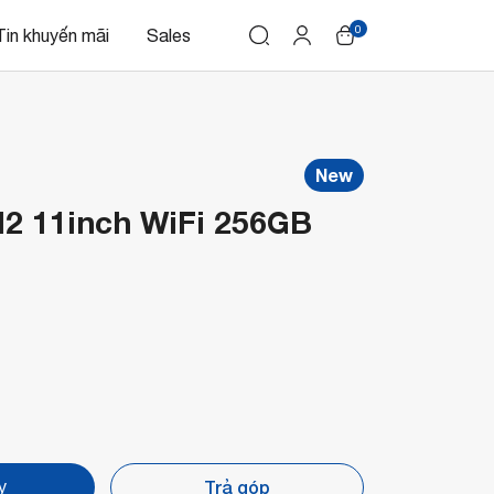
0
Tin khuyến mãi
Sales
New
M2 11inch WiFi 256GB
Trả góp
y