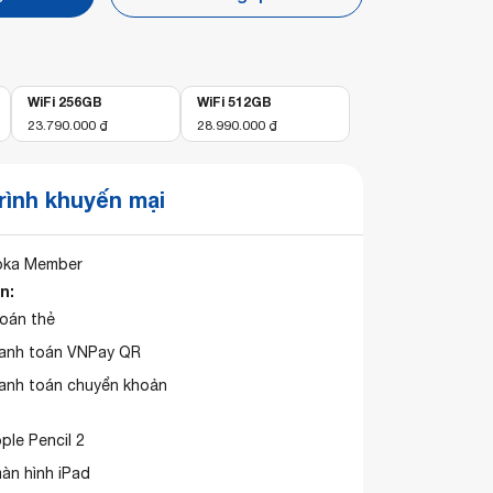
WiFi 256GB
WiFi 512GB
23.790.000
₫
28.990.000
₫
ình khuyến mại
oka Member
n:
toán thẻ
hanh toán VNPay QR
hanh toán chuyển khoản
ple Pencil 2
àn hình iPad