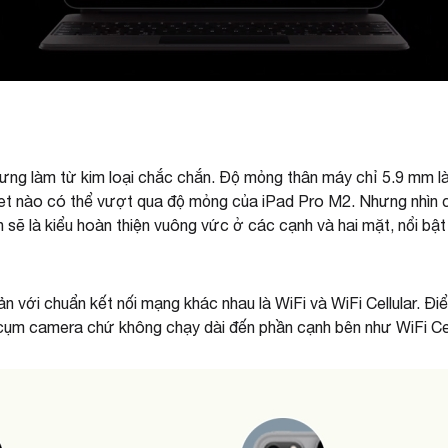
lưng làm từ kim loại chắc chắn. Độ mỏng thân máy chỉ 5.9 mm l
blet nào có thể vượt qua độ mỏng của iPad Pro M2. Nhưng n
hìn
vẫn sẽ là kiểu hoàn thiện vuông vức ở các cạnh và hai mặt, nổi 
 với chuẩn kết nối mạng khác nhau là WiFi và WiFi Cellular. Điểm
n cụm camera chứ không chạy dài đến phần cạnh bên như WiFi Cel