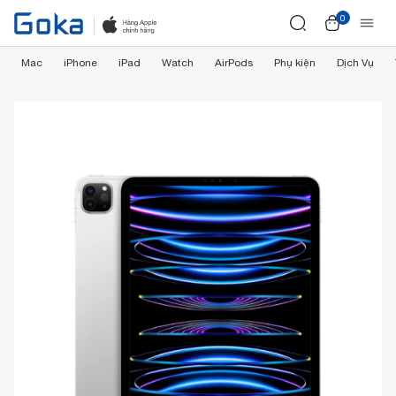
0
Mac
iPhone
iPad
Watch
AirPods
Phụ kiện
Dịch Vụ