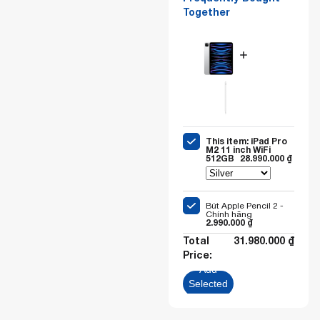
Together
This item: iPad Pro
M2 11 inch WiFi
512GB
28.990.000
₫
Bút Apple Pencil 2 -
Chính hãng
2.990.000
₫
Total
31.980.000
₫
Price:
Add
Selected
to Cart