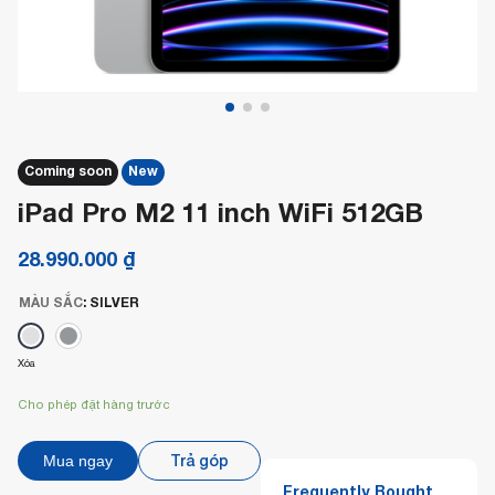
Coming soon
New
iPad Pro M2 11 inch WiFi 512GB
28.990.000
₫
MÀU SẮC
:
SILVER
Xóa
Cho phép đặt hàng trước
Trả góp
Mua ngay
Frequently Bought