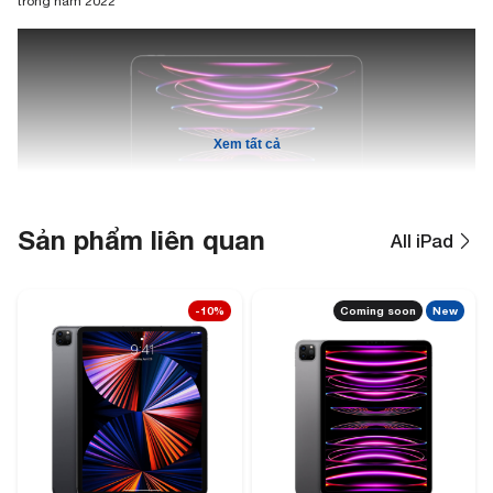
trong năm 2022
Xem tất cả
Sản phẩm liên quan
All iPad
Thiết kế sang trọng, hiện đại
-10%
Coming soon
New
iPad Pro M2 có một thiết kế cao cấp với mặt lưng làm từ kim loại chắc
chắn. Độ mỏng thân máy chỉ 5.9 mm làm cho tổng thể thêm phần sang
trọng. Và hiện nay, chắc hẳn trên thị trường khó có dòng tablet nào có thể
vượt qua độ mỏng của iPad Pro M2. Nhưng n
hìn chung thì iPad Pro M2
không có quá nhiều sự đổi mới về thiết kế so với thế hệ tiền nhiệm, vẫn sẽ
là kiểu hoàn thiện vuông vức ở các cạnh và hai mặt, nổi bật nhờ tone màu
chủ đạo là xám và bạc để phù hợp cho hầu hết mọi đối tượng.