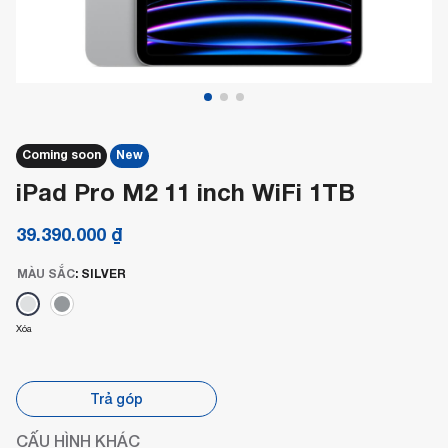
Coming soon
New
iPad Pro M2 11 inch WiFi 1TB
39.390.000
₫
MÀU SẮC
:
SILVER
Xóa
Trả góp
CẤU HÌNH KHÁC