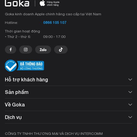
Apple còn chú trọng camera của iPad Pro M2 bằng việc trang bị bộ đôi
Goka kinh doanh Apple chính hãng cao cấp tại Việt Nam
camera cảm biến chính có độ phân giải 12 MP và camera phụ 10 MP.
0866 105 107
Hotline:
Thời gian hoạt động
Xem thêm sản phẩm tại:
https://goka.vn/ipad-pro-m2-11-wifi-1tb/
• Thứ 2 - thứ 6:
09:00 - 17:00
Hỗ trợ khách hàng
Sản phẩm
Về Goka
Dịch vụ
CÔNG TY TNHH THƯƠNG MẠI VÀ DỊCH VỤ INTERCOMM