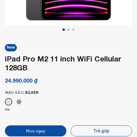
New
iPad Pro M2 11 inch WiFi Cellular
128GB
24.990.000
₫
MÀU SẮC
:
SILVER
Xóa
Trả góp
Mua ngay