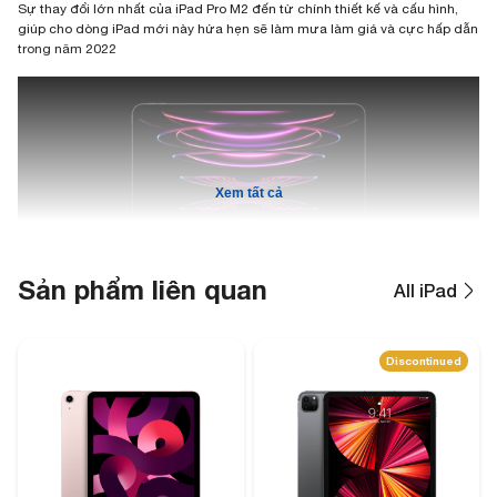
Sự thay đổi lớn nhất của iPad Pro M2 đến từ chính thiết kế và cấu hình,
giúp cho dòng iPad mới này hứa hẹn sẽ làm mưa làm giá và cực hấp dẫn
trong năm 2022
Xem tất cả
Sản phẩm liên quan
All iPad
Thiết kế sang trọng, hiện đại
Discontinued
iPad Pro M2 có một thiết kế cao cấp với mặt lưng làm từ kim loại chắc
chắn. Độ mỏng thân máy chỉ 5.9 mm làm cho tổng thể thêm phần sang
trọng. Và hiện nay, chắc hẳn trên thị trường khó có dòng tablet nào có thể
vượt qua độ mỏng của iPad Pro M2. Nhưng n
hìn chung thì iPad Pro M2
không có quá nhiều sự đổi mới về thiết kế so với thế hệ tiền nhiệm, vẫn sẽ