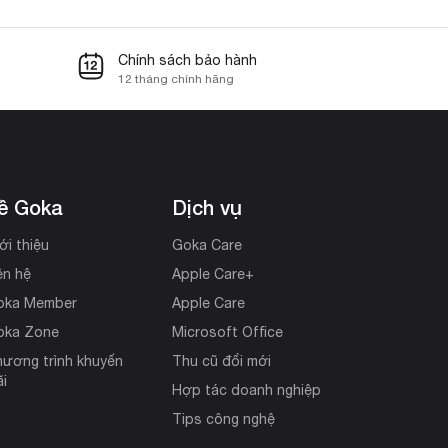
Chính sách bảo hành
12 tháng chính hãng
ề Goka
Dịch vụ
ới thiệu
Goka Care
ên hệ
Apple Care+
oka Member
Apple Care
oka Zone
Microsoft Office
ương trình khuyến
Thu cũ đổi mới
i
Hợp tác doanh nghiệp
Tips công nghệ