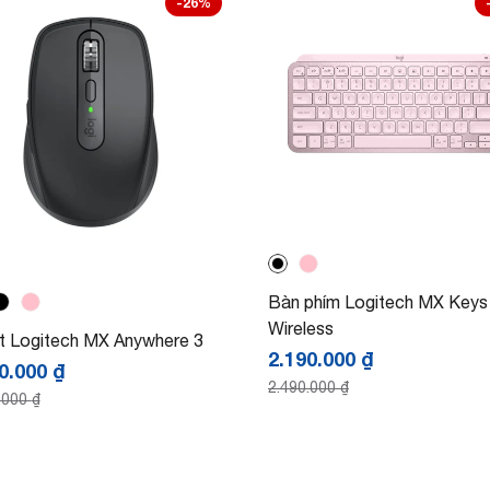
-26%
Bàn phím Logitech MX Keys 
Wireless
t Logitech MX Anywhere 3
2.190.000
₫
90.000
₫
2.490.000
₫
.000
₫