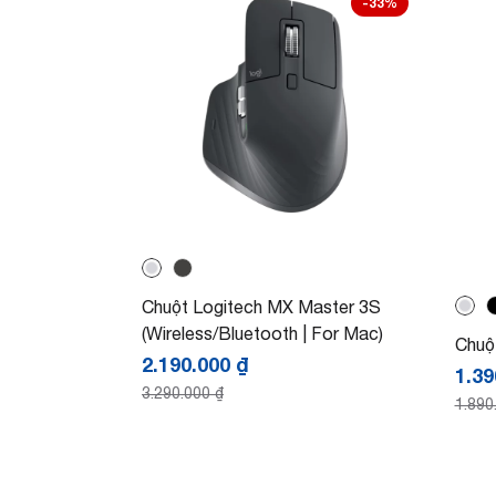
-33%
Chuột Logitech MX Master 3S
(Wireless/Bluetooth | For Mac)
Chuộ
2.190.000
₫
1.3
3.290.000
₫
1.890