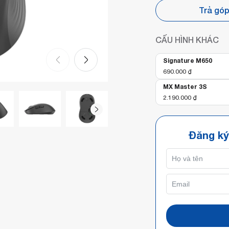
Trả gó
CẤU HÌNH KHÁC
Signature M650
690.000
₫
MX Master 3S
2.190.000
₫
Đăng ký