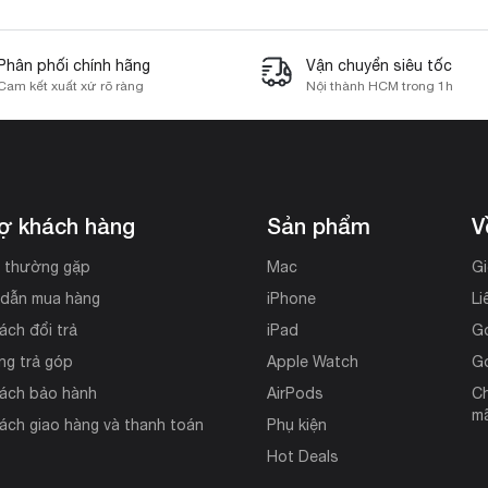
Phân phối chính hãng
Vận chuyển siêu tốc
Cam kết xuất xứ rõ ràng
Nội thành HCM trong 1h
rợ khách hàng
Sản phẩm
V
i thường gặp
Mac
Gi
dẫn mua hàng
iPhone
Li
ách đổi trả
iPad
G
ng trả góp
Apple Watch
G
sách bảo hành
AirPods
Ch
mã
ách giao hàng và thanh toán
Phụ kiện
Hot Deals