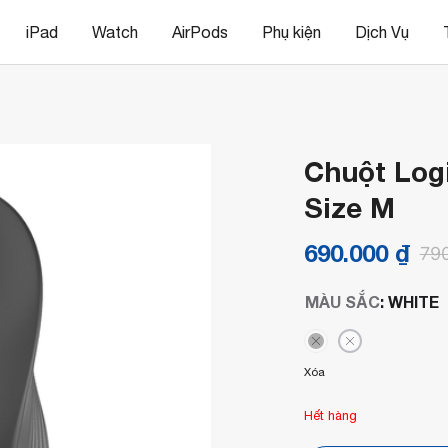
iPad
Watch
AirPods
Phụ kiện
Dịch Vụ
Chuột Log
Size M
690.000
₫
79
MÀU SẮC
:
WHITE
Xóa
Hết hàng