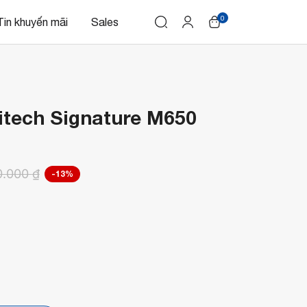
0
Tin khuyến mãi
Sales
itech Signature M650
0.000
₫
-13%