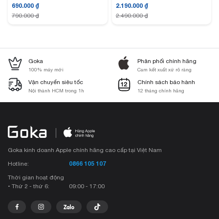
690.000
₫
2.190.000
₫
790.000
₫
2.490.000
₫
Goka
Phân phối chính hãng
100% máy mới
Cam kết xuất xứ rõ ràng
Vận chuyển siêu tốc
Chính sách bảo hành
Nội thành HCM trong 1h
12 tháng chính hãng
Goka kinh doanh Apple chính hãng cao cấp tại Việt Nam
0866 105 107
Hotline:
Thời gian hoạt động
• Thứ 2 - thứ 6:
09:00 - 17:00