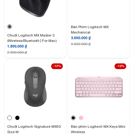
Bàn Phím Logitech MX
Mechanical
Chuột Logitech MX Master 3
3.690.000
₫
(Wireless/Bluetooth | For Mac)
4.690.000
₫
1.890.000
₫
2.390.000
₫
-13%
-12%
Chuột Logitech Signature M650
Bàn phím Logitech MX Keys Mini
Size M
Wireless