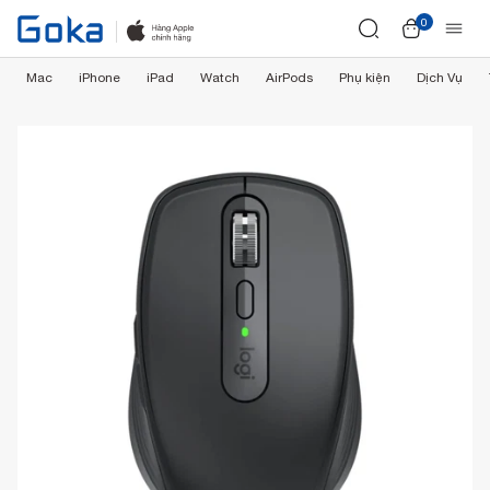
0
Mac
iPhone
iPad
Watch
AirPods
Phụ kiện
Dịch Vụ