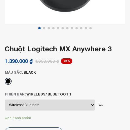
Chuột Logitech MX Anywhere 3
1.390.000
₫
1.890.000
₫
-26%
MÀU SẮC
:
BLACK
PHIÊN BẢN
:
WIRELESS/ BLUETOOTH
Xóa
Còn 3 sản phẩm