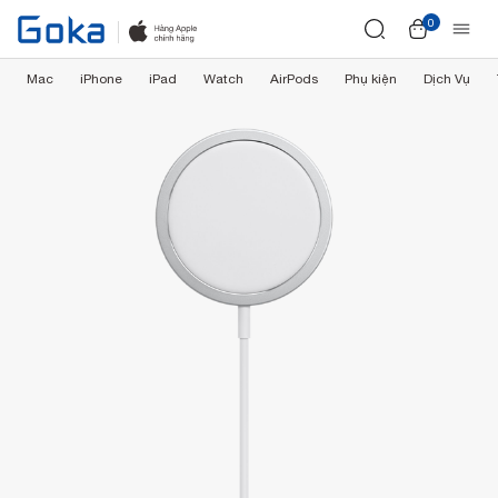
0
Mac
iPhone
iPad
Watch
AirPods
Phụ kiện
Dịch Vụ