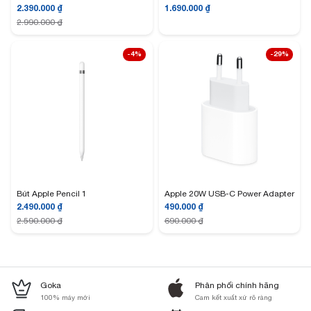
2.390.000
₫
1.690.000
₫
2.990.000
₫
-4%
-29%
Bút Apple Pencil 1
Apple 20W USB-C Power Adapter
2.490.000
₫
490.000
₫
2.590.000
₫
690.000
₫
Goka
Phân phối chính hãng
100% máy mới
Cam kết xuất xứ rõ ràng