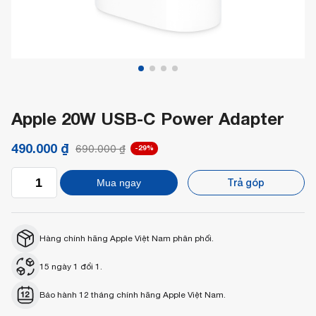
Apple 20W USB-C Power Adapter
490.000
₫
690.000
₫
-29%
Apple
Trả góp
Mua ngay
20W
USB-
C
Power
Adapter
Hàng chính hãng Apple Việt Nam phân phối.
số
lượng
15 ngày 1 đổi 1.
Bảo hành 12 tháng chính hãng Apple Việt Nam.