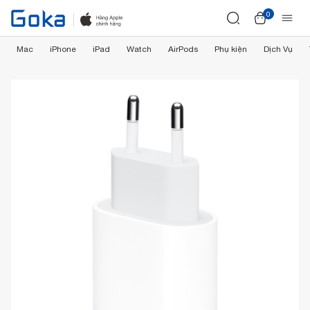
0
Mac
iPhone
iPad
Watch
AirPods
Phụ kiện
Dịch Vụ