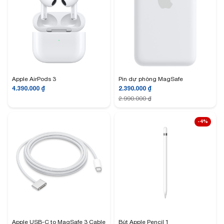
Apple AirPods 3
Pin dự phòng MagSafe
4.390.000
₫
2.390.000
₫
2.990.000
₫
-4%
Apple USB-C to MagSafe 3 Cable
Bút Apple Pencil 1