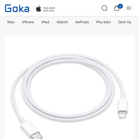
0
Mac
iPhone
iPad
Watch
AirPods
Phụ kiện
Dịch Vụ