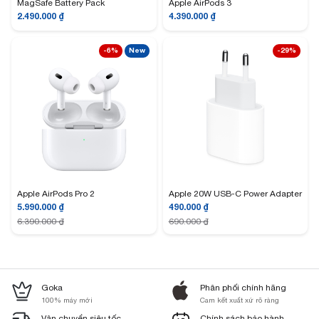
MagSafe Battery Pack
Apple AirPods 3
2.490.000
₫
4.390.000
₫
-6%
New
-29%
Apple AirPods Pro 2
Apple 20W USB-C Power Adapter
5.990.000
₫
490.000
₫
6.390.000
₫
690.000
₫
Goka
Phân phối chính hãng
100% máy mới
Cam kết xuất xứ rõ ràng
Vận chuyển siêu tốc
Chính sách bảo hành