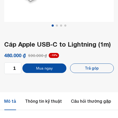
Cáp Apple USB-C to Lightning (1m)
480.000
₫
590.000
₫
-19%
Cáp
Trả góp
Mua ngay
Apple
USB-
C
to
Lightning
(1m)
số
Mô tả
Thông tin kỹ thuật
Câu hỏi thường gặp
lượng