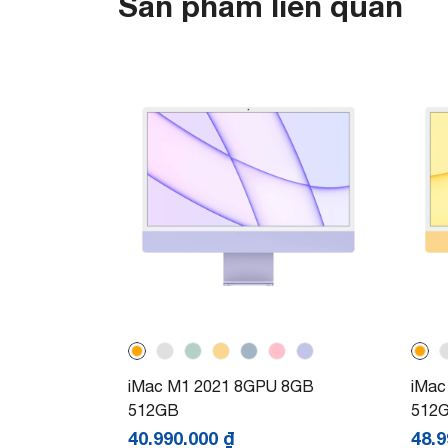
Sản phẩm liên quan
iMac M1 2021 8GPU 8GB
iMac
512GB
512
40.990.000
₫
48.