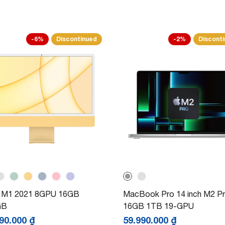
-6%
Discontinued
-2%
Discont
 M1 2021 8GPU 16GB
MacBook Pro 14 inch M2 P
GB
16GB 1TB 19-GPU
990.000
₫
59.990.000
₫