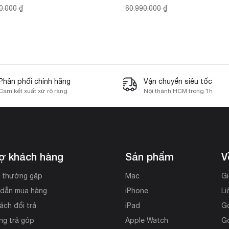
0.000
₫
60.990.000
₫
Phân phối chính hãng
Vận chuyển siêu tốc
Cam kết xuất xứ rõ ràng
Nội thành HCM trong 1h
rợ khách hàng
Sản phẩm
V
i thường gặp
Mac
Gi
dẫn mua hàng
iPhone
Li
ách đổi trả
iPad
G
ng trả góp
Apple Watch
G