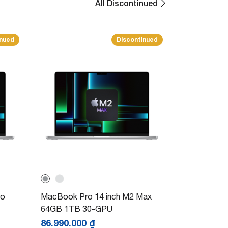
All Discontinued
inued
Discontinued
ro
MacBook Pro 14 inch M2 Max
64GB 1TB 30-GPU
86.990.000
₫