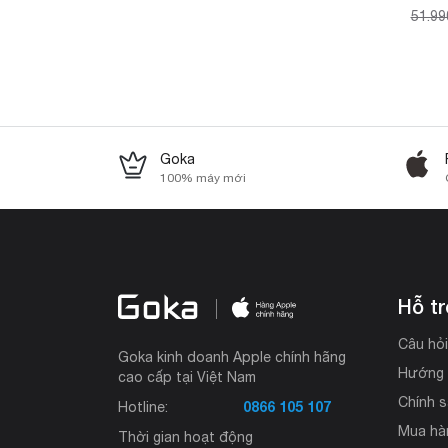
51.99
Goka
100% máy mới
Hỗ t
Câu hỏ
Goka kinh doanh Apple chính hãng
Hướng 
cao cấp tại Việt Nam
Chính s
0866 105 107
Hotline:
Mua hà
Thời gian hoạt động