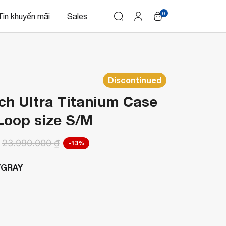
0
Tin khuyến mãi
Sales
Discontinued
ch Ultra Titanium Case
 Loop size S/M
23.990.000
₫
-13%
/GRAY