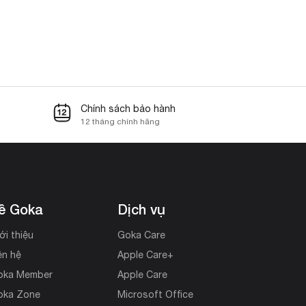
Chính sách bảo hành
12 tháng chính hãng
ề Goka
Dịch vụ
ới thiệu
Goka Care
ên hệ
Apple Care+
oka Member
Apple Care
oka Zone
Microsoft Office