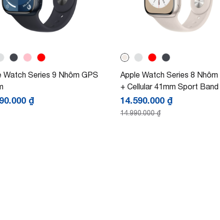
e Watch Series 9 Nhôm GPS
Apple Watch Series 8 Nhô
m
+ Cellular 41mm Sport Band
290.000
₫
14.590.000
₫
14.990.000
₫