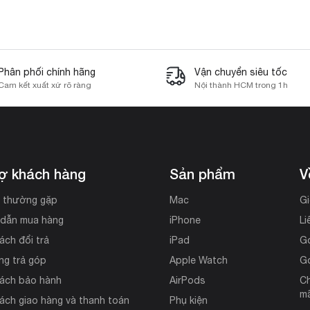
Phân phối chính hãng
Vận chuyển siêu tốc
Cam kết xuất xứ rõ ràng
Nội thành HCM trong 1h
rợ khách hàng
Sản phẩm
V
i thường gặp
Mac
Gi
dẫn mua hàng
iPhone
Li
ách đổi trả
iPad
G
ng trả góp
Apple Watch
G
sách bảo hành
AirPods
Ch
mã
ách giao hàng và thanh toán
Phụ kiện