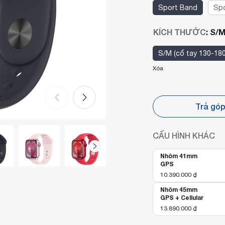
Sport Band
Spo
KÍCH THƯỚC
:
S/M
S/M (cổ tay 130-18
Xóa
Trả gó
CẤU HÌNH KHÁC
Nhôm 41mm
GPS
10.390.000
₫
Nhôm 45mm
GPS + Cellular
13.890.000
₫