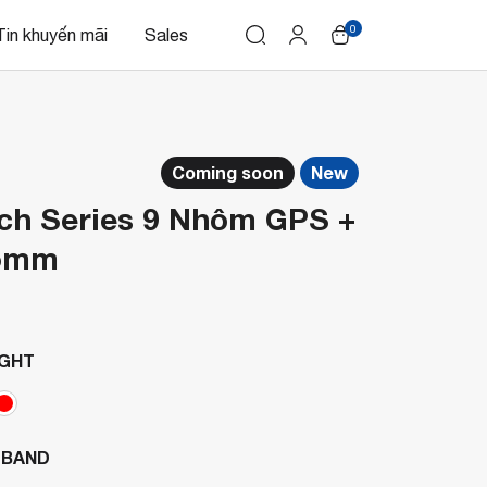
0
Tin khuyến mãi
Sales
Coming soon
New
ch Series 9 Nhôm GPS +
45mm
IGHT
 BAND