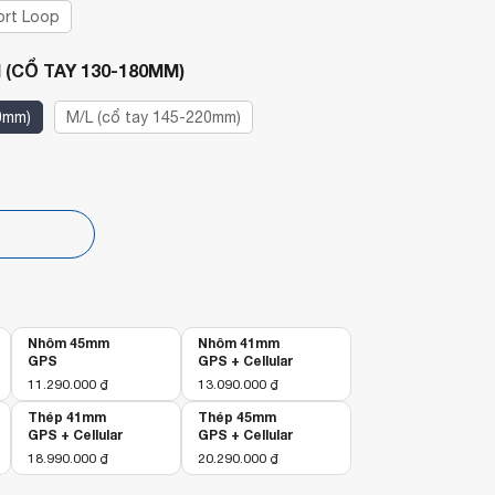
rt Loop
 (CỔ TAY 130-180MM)
0mm)
M/L (cổ tay 145-220mm)
p
Nhôm 45mm
Nhôm 41mm
GPS
GPS + Cellular
11.290.000
₫
13.090.000
₫
Thép 41mm
Thép 45mm
GPS + Cellular
GPS + Cellular
18.990.000
₫
20.290.000
₫