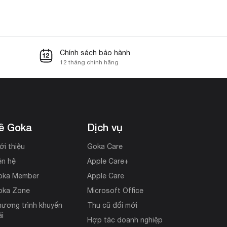
Chính sách bảo hành
12 tháng chính hãng
ề Goka
Dịch vụ
ới thiệu
Goka Care
ên hệ
Apple Care+
oka Member
Apple Care
oka Zone
Microsoft Office
ương trình khuyến
Thu cũ đổi mới
i
Hợp tác doanh nghiệp