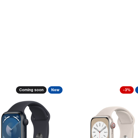
Coming soon
New
-3%