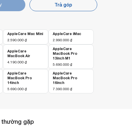
Trả góp
y
AppleCare Mac Mini
AppleCare iMac
2.590.000
₫
2.990.000
₫
AppleCare
AppleCare
MacBook Pro
MacBook Air
13inch M1
4.190.000
₫
5.690.000
₫
AppleCare
AppleCare
MacBook Pro
MacBook Pro
14inch
16inch
5.690.000
₫
7.390.000
₫
 thường gặp