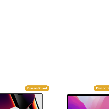
Discontinued
Discont