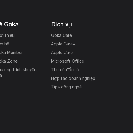
ề Goka
Dịch vụ
ới thiệu
Goka Care
ên hệ
Apple Care+
oka Member
Apple Care
oka Zone
Microsoft Office
ương trình khuyến
Thu cũ đổi mới
i
Hợp tác doanh nghiệp
Tips công nghệ