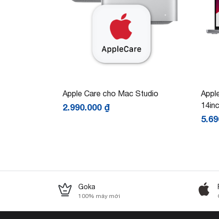
Apple Care cho Mac Studio
Appl
14in
2.990.000
₫
5.6
Goka
100% máy mới