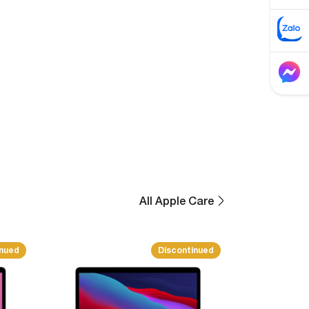
All Apple Care
inued
Discontinued