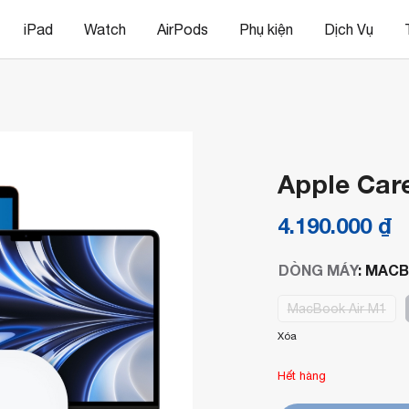
iPad
Watch
AirPods
Phụ kiện
Dịch Vụ
Apple Car
4.190.000
₫
DÒNG MÁY
:
MACB
MacBook Air M1
Xóa
Hết hàng