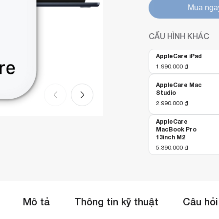
Mua nga
CẤU HÌNH KHÁC
AppleCare iPad
1.990.000
₫
AppleCare Mac
Studio
2.990.000
₫
AppleCare
MacBook Pro
13inch M2
5.390.000
₫
Mô tả
Thông tin kỹ thuật
Câu hỏi