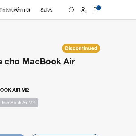
0
Tin khuyến mãi
Sales
Discontinued
e cho MacBook Air
OOK AIR M2
MacBook Air M2