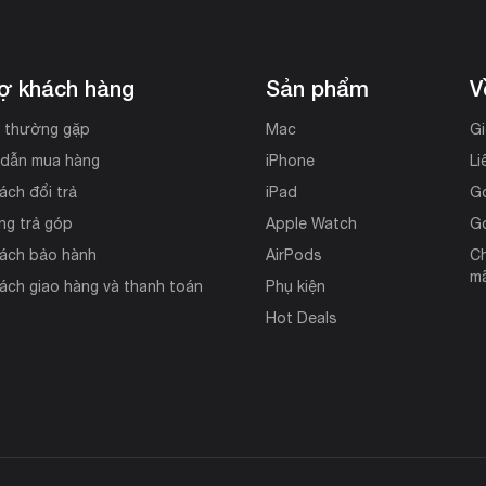
rợ khách hàng
Sản phẩm
V
i thường gặp
Mac
Gi
dẫn mua hàng
iPhone
Li
ách đổi trả
iPad
G
ng trả góp
Apple Watch
G
sách bảo hành
AirPods
Ch
mã
ách giao hàng và thanh toán
Phụ kiện
Hot Deals