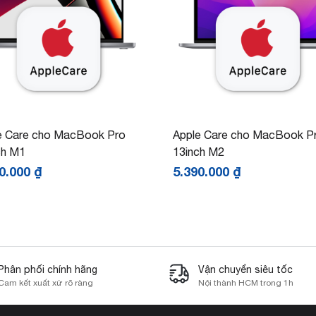
e Care cho MacBook Pro
Apple Care cho MacBook P
ch M1
13inch M2
90.000
₫
5.390.000
₫
Phân phối chính hãng
Vận chuyển siêu tốc
Cam kết xuất xứ rõ ràng
Nội thành HCM trong 1h