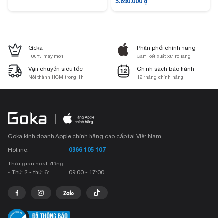
5.690.000
₫
Goka
Phân phối chính hãng
100% máy mới
Cam kết xuất xứ rõ ràng
Vận chuyển siêu tốc
Chính sách bảo hành
Nội thành HCM trong 1h
12 tháng chính hãng
Goka kinh doanh Apple chính hãng cao cấp tại Việt Nam
0866 105 107
Hotline:
Thời gian hoạt động
• Thứ 2 - thứ 6:
09:00 - 17:00