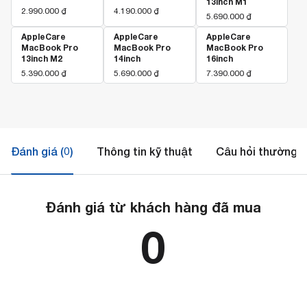
13inch M1
2.990.000
₫
4.190.000
₫
5.690.000
₫
AppleCare
AppleCare
AppleCare
MacBook Pro
MacBook Pro
MacBook Pro
13inch M2
14inch
16inch
5.390.000
₫
5.690.000
₫
7.390.000
₫
Đánh giá (0)
Thông tin kỹ thuật
Câu hỏi thường 
Đánh giá từ khách hàng đã mua
0