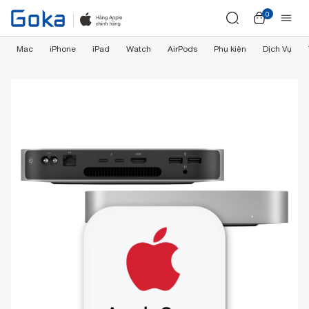
0
Mac
iPhone
iPad
Watch
AirPods
Phụ kiện
Dịch Vụ